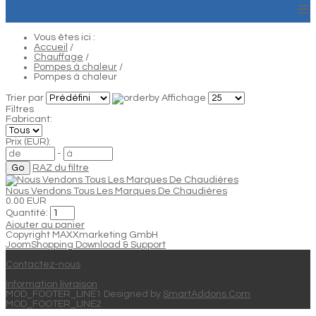
≡
Vous êtes ici :
Accueil
/
Chauffage
/
Pompes à chaleur
/
Pompes à chaleur
Trier par
Affichage
Filtres
Fabricant:
Prix (EUR):
-
RAZ du filtre
Nous Vendons Tous Les Marques De Chaudières
0.00 EUR
Quantité:
Ajouter au panier
Copyright MAXXmarketing GmbH
JoomShopping Download & Support
Contactez-nous
Information livraison
MOD_FOOTER_LINE1 Designed by
SmartAddons.Com
MOD_FOOTER_LINE2