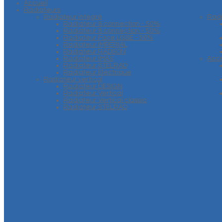
Accueil
Radiateurs
Radiateur intégré
Rad
Radiateur 6 connection - 50%
Radiateur 8 connection - 50%
Radiateur Face LISSE - 50%
Radiateur IMPERIAL
Radiateur RADSON
Radiateur IMAS
Acce
Radiateur STELRAD
Radiateur Electrique
Radiateur vertical
Radiateur DESIGN
Radiateur Vertical
Radiateur Vertical classic
Radiateur STELRAD