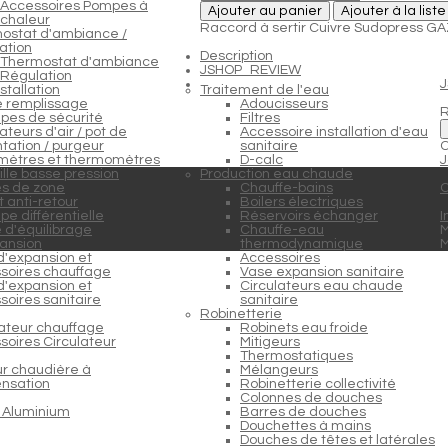
Accessoires Pompes à
Ajouter au panier
Ajouter à la list
chaleur
Raccord à sertir Cuivre Sudopress GA
ostat d'ambiance /
ation
Description
Thermostat d'ambiance
JSHOP_REVIEW
Régulation
stallation
Traitement de l'eau
e remplissage
Adoucisseurs
R
pes de sécurité
Filtres
teurs d'air / pot de
Accessoire installation d'eau
tation / purgeur
sanitaire
C
ètres et thermomètres
D-calc
J
lle basse pression
Production eau chaude
s de zone
Chauffe-bains
C
 anti-retour
Boilers électriques
e différentielle
Réservoirs échanger
I
 d'équilibrage
Chauffe-eau
M
ansion
thermodynamique
d'expansion et
Accessoires
soires chauffage
Vase expansion sanitaire
d'expansion et
Circulateurs eau chaude
soires sanitaire
sanitaire
Robinetterie
lateur chauffage
Robinets eau froide
soires Circulateur
Mitigeurs
Thermostatiques
ur chaudière à
Mélangeurs
nsation
Robinetterie collectivité
Colonnes de douches
 Aluminium
Barres de douches
Douchettes à mains
Douches de têtes et latérales