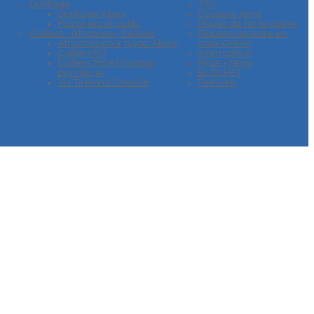
Outillage
TTH
Outillage Alpex
Coupure terre
Machines et outils
Piquet de terre cuivre
Colliers - attaches - fixation
Piquete de terre en
Attaches pour tuyau Alpex
croix GALVA
Colliers M7
Interrupteur
Colliers M8 et Fixation
Prise + terre
plomberie
BLOCHET
Vis Tirefond Cheville
Peinture