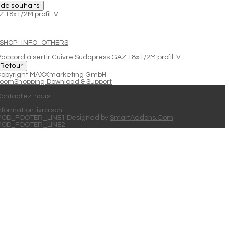
e de souhaits
Z 18x1/2M profil-V
JSHOP_INFO_OTHERS
accord à sertir Cuivre Sudopress GAZ 18x1/2M profil-V
opyright MAXXmarketing GmbH
oomShopping Download & Support
ontactez-nous
nformation livraison
OD_FOOTER_LINE1 Designed by
SmartAddons.Com
MOD_FOOTER_LINE2