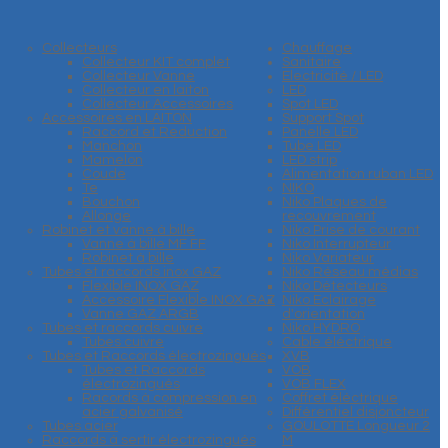
Collecteurs
Chauffage
Collecteur KIT complet
Sanitaire
Collecteur Vanne
Electricité / LED
Collecteur en laiton
LED
Collecteur Accessoires
Spot LED
Accessoires en LAITON
Support Spot
Raccord et Reduction
Panelle LED
Manchon
Tube LED
Mamelon
LED strip
Coude
Alimentation ruban LED
Te
NIKO
Bouchon
Niko Plaques de
Allonge
recouvrement
Robinet et vanne à bille
Niko Prise de courant
Vanne à bille MF FF
Niko Interrupteur
Robinet à bille
Niko Variateur
Tubes et raccords inox GAZ
Niko Réseau médias
Flexible INOX GAZ
Niko Détecteurs
Accessoire Flexible INOX GAZ
Niko Eclairage
Vanne GAZ ARGB
d'orientation
Tubes et raccords cuivre
Niko HYDRO
Tubes cuivre
Cable éléctrique
Tubes et Raccords électrozingués
XVB
Tubes et Raccords
VOB
électrozingués
VOB FLEX
Racords à compression en
Coffret éléctrique
acier galvanisé
Différentiel disjoncteur
Tubes acier
GOULOTTE Longueur 2
Raccords à sertir électrozingués
M