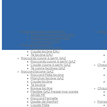
Raccords cuivre à sertir EAU
Chaud
Raccords cuivre à sertir EAU
Coude cuivre à sertir EAU
Té cuivre sertir EAU
Raccord bicone EAU
Raccord bicône EAU
Coude bicône EAU
Té bicône EAU
Raccords cuivre à sertir GAZ
Raccords cuivre à sertir GAZ
Coude cuivre à sertir GAZ
Chaud
Té cuivre bicônes GAZ
Raccord bicone GAZ
Raccord Mâle bicône
Manchon bicône GAZ
Coude bicône
Té bicône
Bague bicône
Chaud
Flexible GAZ tressé inox agrée
ARGB MF
Raccord Femelle
Douille de Renfort
Pompe
Coude Mâle