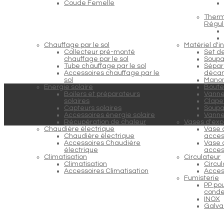
Coude Femelle
Therm
Régul
Chauffage par le sol
Matériel d'in
Collecteur pré-monté
Set d
chauffage par le sol
Soupa
Tube chauffage par le sol
Sépara
Accessoires chauffage par le
décan
sol
Manom
Energie solaire
Boutei
Boilers et préparateurs
Vanne
solaires
Clapet
Capteurs solaires
Soupap
Accessoires énergie solaire
Vanne
Récupération de chaleur
Vases d'exp
Chaudière électrique
Vase 
Chaudière électrique
acces
Accessoires Chaudière
Vase 
électrique
acces
Climatisation
Circulateur
Climatisation
Circu
Accessoires Climatisation
Acces
Fumisterie
PP po
conde
INOX
Galva