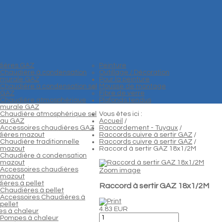
ières GAZ
Peinture
Chaudière à condensation
Outillage / Décoration
murale GAZ
Pour la peinture
Chaudière à condensation sol
Mousse de montage
GAZ
Fibre de verre
Chaudière atmosphérique
Plafonds tendus
murale GAZ
Chaudière atmosphérique sol
Vous êtes ici :
au GAZ
Accueil
/
Accessoires chaudières GAZ
Raccordement - Tuyaux
/
ières mazout
Raccords cuivre à sertir GAZ
/
Chaudière traditionnelle
Raccords cuivre à sertir GAZ
/
mazout
Raccord à sertir GAZ 18x1/2M
Chaudière à condensation
mazout
Accessoires chaudières
Zoom image
mazout
ières à pellet
Raccord à sertir GAZ 18x1/2M
Chaudières à pellet
Accessoires Chaudières à
pellet
4.83 EUR
s à chaleur
Pompes à chaleur