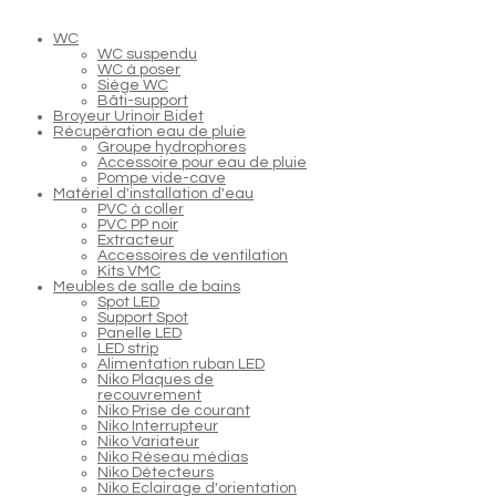
WC
WC suspendu
WC à poser
Siège WC
Bâti-support
Broyeur Urinoir Bidet
Récupération eau de pluie
Groupe hydrophores
Accessoire pour eau de pluie
Pompe vide-cave
Matériel d'installation d'eau
PVC à coller
PVC PP noir
Extracteur
Accessoires de ventilation
Kits VMC
Meubles de salle de bains
Spot LED
Support Spot
Panelle LED
LED strip
Alimentation ruban LED
Niko Plaques de
recouvrement
Niko Prise de courant
Niko Interrupteur
Niko Variateur
Niko Réseau médias
Niko Détecteurs
Niko Eclairage d'orientation