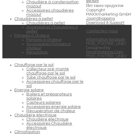
фильтр
Chaudière à condensation
Нет таких продуктов
mazout
Copyright
Accessoires chaudières
MAXXmarketing GmbH
mazout
JoomShopping
Chaudières à pellet
Download & Support
Chaudières à pellet
Accessoires Chaudières à
Contactez-nous
pellet
Pompes à chaleur
Information livraison
Pompes à chaleur
MOD_FOOTER_LINE1
Accessoires Pompes à
Designed by
chaleur
SmartAddons.Com
Régulation
MOD_FOOTER_LINE2
Chauffage par le sol
Collecteur pré-monté
chauffage par le sol
Tube chauffage par le sol
Accessoires chauffage par le
sol
Energie solaire
Boilers et préparateurs
solaires
Capteurs solaires
Accessoires énergie solaire
Récupération de chaleur
Chaudière électrique
Chaudière électrique
Accessoires Chaudière
électrique
Climatisation