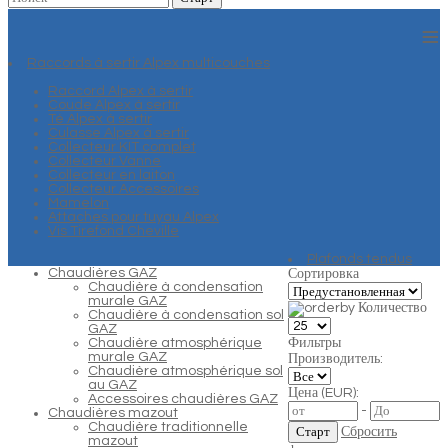
≡
Raccords à sertir Alpex multicouches
Raccord Alpex à sertir
Coude Alpex à sertir
Té Alpex à sertir
Culasse Alpex à sertir
Collecteur KIT complet
Collecteur Vanne
Collecteur en laiton
Collecteur Accessoires
Mamelon
Attaches pour tuyau Alpex
Vis Tirefond Cheville
Plafonds tendus
Chaudières GAZ
Сортировка
Chaudière à condensation
murale GAZ
Количество
Chaudière à condensation sol
GAZ
Chaudière atmosphérique
Фильтры
murale GAZ
Производитель:
Chaudière atmosphérique sol
au GAZ
Цена (EUR):
Accessoires chaudières GAZ
-
Chaudières mazout
Chaudière traditionnelle
Сбросить
mazout