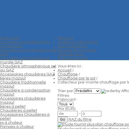
ières GAZ
Peinture
Chaudière à condensation
Outillage / Décoration
murale GAZ
Pour la peinture
Chaudière à condensation sol
Mousse de montage
GAZ
Fibre de verre
Chaudière atmosphérique
Plafonds tendus
murale GAZ
Chaudière atmosphérique sol
Vous êtes ici :
au GAZ
Accueil
/
Accessoires chaudières GAZ
Chauffage
/
ières mazout
Chauffage par le sol
/
Chaudière traditionnelle
Collecteur pré-monté chauffage par le
mazout
Chaudière à condensation
Trier par
Aff
mazout
Filtres
Accessoires chaudières
Fabricant:
mazout
ières à pellet
Prix (EUR):
Chaudières à pellet
-
Accessoires Chaudières à
pellet
RAZ du filtre
s à chaleur
Pompes à chaleur
Etude fournit plus plan chauffage par l