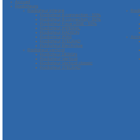
Accueil
Radiateurs
Radiateur intégré
Rad
Radiateur 6 connection - 50%
Radiateur 8 connection - 50%
Radiateur Face LISSE - 50%
Radiateur IMPERIAL
Radiateur RADSON
Radiateur IMAS
Acce
Radiateur STELRAD
Radiateur Electrique
Radiateur vertical
Radiateur DESIGN
Radiateur Vertical
Radiateur Vertical classic
Radiateur STELRAD