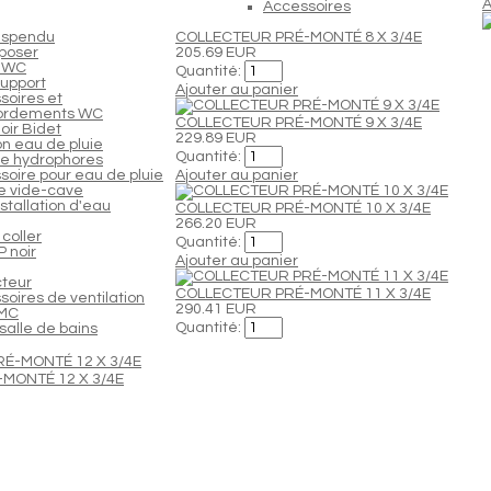
A
Accessoires
uspendu
COLLECTEUR PRÉ-MONTÉ 8 X 3/4E
poser
205.69 EUR
 WC
Quantité:
support
Ajouter au panier
soires et
ordements WC
COLLECTEUR PRÉ-MONTÉ 9 X 3/4E
oir Bidet
229.89 EUR
n eau de pluie
Quantité:
e hydrophores
soire pour eau de pluie
Ajouter au panier
 vide-cave
nstallation d'eau
COLLECTEUR PRÉ-MONTÉ 10 X 3/4E
266.20 EUR
coller
Quantité:
 noir
Ajouter au panier
cteur
COLLECTEUR PRÉ-MONTÉ 11 X 3/4E
oires de ventilation
290.41 EUR
VMC
Quantité:
salle de bains
MONTÉ 12 X 3/4E