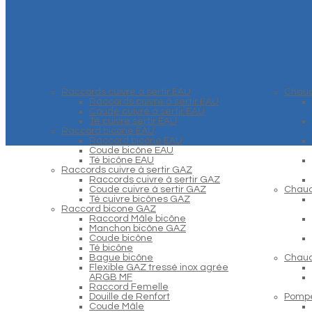
Raccords cuivre à sertir EAU
Chaud
Raccords cuivre à sertir EAU
Coude cuivre à sertir EAU
Té cuivre sertir EAU
Raccord bicone EAU
Raccord bicône EAU
Coude bicône EAU
Té bicône EAU
Raccords cuivre à sertir GAZ
Raccords cuivre à sertir GAZ
Coude cuivre à sertir GAZ
Chaud
Té cuivre bicônes GAZ
Raccord bicone GAZ
Raccord Mâle bicône
Manchon bicône GAZ
Coude bicône
Té bicône
Bague bicône
Chaud
Flexible GAZ tressé inox agrée
ARGB MF
Raccord Femelle
Douille de Renfort
Pompe
Coude Mâle