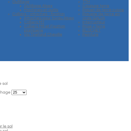
Outillage
TTH
Outillage Alpex
Coupure terre
Machines et outils
Piquet de terre cuivre
Colliers - attaches - fixation
Piquete de terre en
Attaches pour tuyau Alpex
croix GALVA
Colliers M7
Interrupteur
Colliers M8 et Fixation
Prise + terre
plomberie
BLOCHET
Vis Tirefond Cheville
Peinture
 sol
ichage
e sol