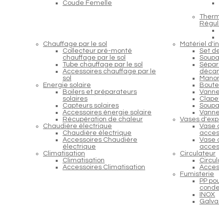
Coude Femelle
Therm
Régul
Chauffage par le sol
Matériel d'in
Collecteur pré-monté
Set d
chauffage par le sol
Soupa
Tube chauffage par le sol
Sépara
Accessoires chauffage par le
décan
sol
Manom
Energie solaire
Boutei
Boilers et préparateurs
Vanne
solaires
Clapet
Capteurs solaires
Soupap
Accessoires énergie solaire
Vanne
Récupération de chaleur
Vases d'exp
Chaudière électrique
Vase 
Chaudière électrique
acces
Accessoires Chaudière
Vase 
électrique
acces
Climatisation
Circulateur
Climatisation
Circu
Accessoires Climatisation
Acces
Fumisterie
PP po
conde
INOX
Galva