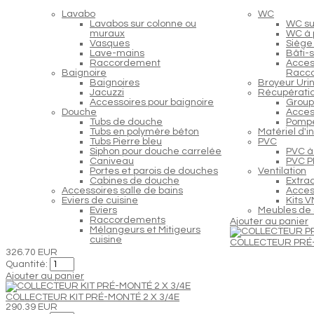
Lavabo
WC
Lavabos sur colonne ou
WC s
muraux
WC à 
Vasques
Siège
Lave-mains
Bâti-
Raccordement
Acces
Baignoire
Racc
Baignoires
Broyeur Urin
Jacuzzi
Récupératio
Accessoires pour baignoire
Group
Douche
Acces
Tubs de douche
Pompe
Tubs en polymère béton
Matériel d'i
Tubs Pierre bleu
PVC
Siphon pour douche carrelée
PVC à 
Caniveau
PVC PP
Portes et parois de douches
Ventilation
Cabines de douche
Extra
Accessoires salle de bains
Access
Eviers de cuisine
Kits 
Eviers
Meubles de 
Raccordements
Ajouter au panier
Mélangeurs et Mitigeurs
cuisine
COLLECTEUR PRÉ-
326.70 EUR
Quantité:
Ajouter au panier
COLLECTEUR KIT PRÉ-MONTÉ 2 X 3/4E
290.39 EUR