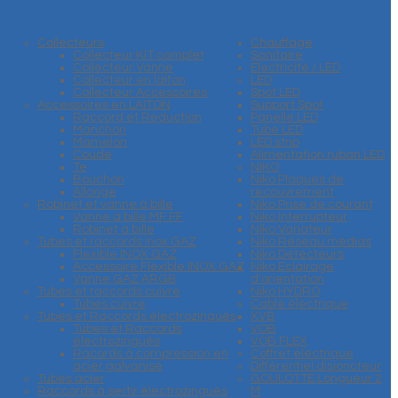
Collecteurs
Chauffage
Collecteur KIT complet
Sanitaire
Collecteur Vanne
Electricité / LED
Collecteur en laiton
LED
Collecteur Accessoires
Spot LED
Accessoires en LAITON
Support Spot
Raccord et Reduction
Panelle LED
Manchon
Tube LED
Mamelon
LED strip
Coude
Alimentation ruban LED
Te
NIKO
Bouchon
Niko Plaques de
Allonge
recouvrement
Robinet et vanne à bille
Niko Prise de courant
Vanne à bille MF FF
Niko Interrupteur
Robinet à bille
Niko Variateur
Tubes et raccords inox GAZ
Niko Réseau médias
Flexible INOX GAZ
Niko Détecteurs
Accessoire Flexible INOX GAZ
Niko Eclairage
Vanne GAZ ARGB
d'orientation
Tubes et raccords cuivre
Niko HYDRO
Tubes cuivre
Cable éléctrique
Tubes et Raccords électrozingués
XVB
Tubes et Raccords
VOB
électrozingués
VOB FLEX
Racords à compression en
Coffret éléctrique
acier galvanisé
Différentiel disjoncteur
Tubes acier
GOULOTTE Longueur 2
Raccords à sertir électrozingués
M