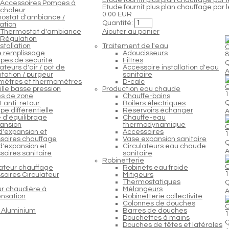
Accessoires Pompes à
Etude fournit plus plan chauffage par l
chaleur
0.00 EUR
ostat d'ambiance /
Quantité:
ation
Thermostat d'ambiance
Ajouter au panier
Régulation
stallation
Traitement de l'eau
C
e remplissage
Adoucisseurs
8
pes de sécurité
Filtres
Q
teurs d'air / pot de
Accessoire installation d'eau
A
tation / purgeur
sanitaire
ètres et thermomètres
D-calc
C
lle basse pression
Production eau chaude
1
s de zone
Chauffe-bains
Q
 anti-retour
Boilers électriques
e différentielle
Réservoirs échanger
A
 d'équilibrage
Chauffe-eau
ansion
thermodynamique
C
d'expansion et
Accessoires
1
soires chauffage
Vase expansion sanitaire
Q
d'expansion et
Circulateurs eau chaude
A
soires sanitaire
sanitaire
Robinetterie
C
lateur chauffage
Robinets eau froide
1
soires Circulateur
Mitigeurs
Thermostatiques
Q
ur chaudière à
Mélangeurs
A
nsation
Robinetterie collectivité
Colonnes de douches
C
 Aluminium
Barres de douches
1
Douchettes à mains
Q
Douches de têtes et latérales