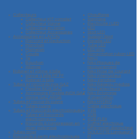
Collecteurs
Chauffage
Collecteur KIT complet
Sanitaire
Collecteur Vanne
Electricité / LED
Collecteur en laiton
LED
Collecteur Accessoires
Spot LED
Accessoires en LAITON
Support Spot
Raccord et Reduction
Panelle LED
Manchon
Tube LED
Mamelon
LED strip
Coude
Alimentation ruban LED
Te
NIKO
Bouchon
Niko Plaques de
Allonge
recouvrement
Robinet et vanne à bille
Niko Prise de courant
Vanne à bille MF FF
Niko Interrupteur
Robinet à bille
Niko Variateur
Tubes et raccords inox GAZ
Niko Réseau médias
Flexible INOX GAZ
Niko Détecteurs
Accessoire Flexible INOX GAZ
Niko Eclairage
Vanne GAZ ARGB
d'orientation
Tubes et raccords cuivre
Niko HYDRO
Tubes cuivre
Cable éléctrique
Tubes et Raccords électrozingués
XVB
Tubes et Raccords
VOB
électrozingués
VOB FLEX
Racords à compression en
Coffret éléctrique
acier galvanisé
Différentiel disjoncteur
Tubes acier
GOULOTTE Longueur 2
Raccords à sertir électrozingués
M