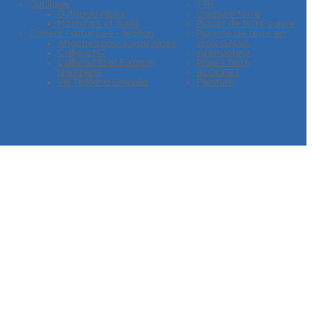
Outillage
TTH
Outillage Alpex
Coupure terre
Machines et outils
Piquet de terre cuivre
Colliers - attaches - fixation
Piquete de terre en
Attaches pour tuyau Alpex
croix GALVA
Colliers M7
Interrupteur
Colliers M8 et Fixation
Prise + terre
plomberie
BLOCHET
Vis Tirefond Cheville
Peinture