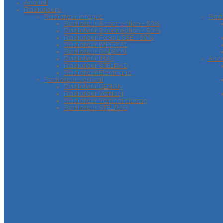
Accueil
Radiateurs
Radiateur intégré
Rad
Radiateur 6 connection - 50%
Radiateur 8 connection - 50%
Radiateur Face LISSE - 50%
Radiateur IMPERIAL
Radiateur RADSON
Radiateur IMAS
Acce
Radiateur STELRAD
Radiateur Electrique
Radiateur vertical
Radiateur DESIGN
Radiateur Vertical
Radiateur Vertical classic
Radiateur STELRAD