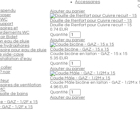
4
Accessoires
Q
uspendu
Ajouter au panier
poser
 WC
Douille de Renfort pour Cuivre recuit - 15
support
Douille de Renfort pour Cuivre recuit - 15
soires et
0.74 EUR
ordements WC
Quantité:
oir Bidet
Ajouter au panier
n eau de pluie
e hydrophores
Coude bicône - GAZ - 15 x 15
soire pour eau de pluie
Coude bicône en laiton - GAZ - 15 x 15
 vide-cave
5.35 EUR
nstallation d'eau
Quantité:
coller
Ajouter au panier
 noir
Coude Mâle - GAZ - 1/2M x 15
cteur
Coude Mâle bicône en laiton - GAZ - 1/2M x 
oires de ventilation
4.96 EUR
VMC
Quantité:
salle de bains
Ajouter au panier
 GAZ - 1/2F x 15