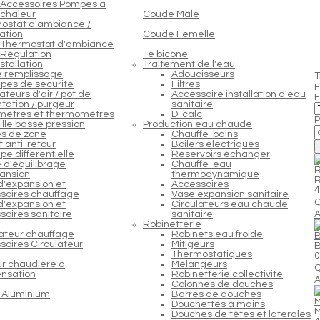
Accessoires Pompes à
chaleur
Coude Mâle
ostat d'ambiance /
ation
Coude Femelle
Thermostat d'ambiance
Régulation
Té bicône
stallation
Traitement de l'eau
e remplissage
Adoucisseurs
T
pes de sécurité
Filtres
F
teurs d'air / pot de
Accessoire installation d'eau
F
tation / purgeur
sanitaire
ètres et thermomètres
D-calc
P
lle basse pression
Production eau chaude
s de zone
Chauffe-bains
 anti-retour
Boilers électriques
e différentielle
Réservoirs échanger
 d'équilibrage
Chauffe-eau
R
ansion
thermodynamique
R
d'expansion et
Accessoires
4
soires chauffage
Vase expansion sanitaire
Q
d'expansion et
Circulateurs eau chaude
soires sanitaire
sanitaire
A
Robinetterie
lateur chauffage
Robinets eau froide
B
soires Circulateur
Mitigeurs
B
Thermostatiques
0
ur chaudière à
Mélangeurs
Q
nsation
Robinetterie collectivité
A
Colonnes de douches
 Aluminium
Barres de douches
M
Douchettes à mains
M
Douches de têtes et latérales