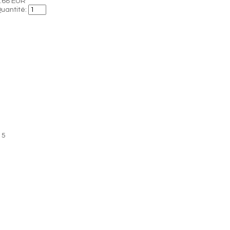
.68 EUR
uantité:
15