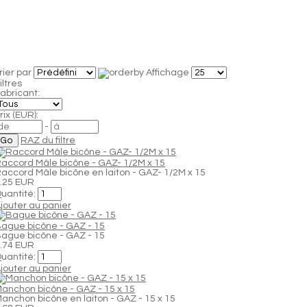
rier par
Affichage
iltres
abricant:
rix (EUR):
-
RAZ du filtre
accord Mâle bicône - GAZ- 1/2M x 15
accord Mâle bicône en laiton - GAZ- 1/2M x 15
.25 EUR
uantité:
jouter au panier
ague bicône - GAZ - 15
ague bicône - GAZ - 15
.74 EUR
uantité:
jouter au panier
anchon bicône - GAZ - 15 x 15
anchon bicône en laiton - GAZ - 15 x 15