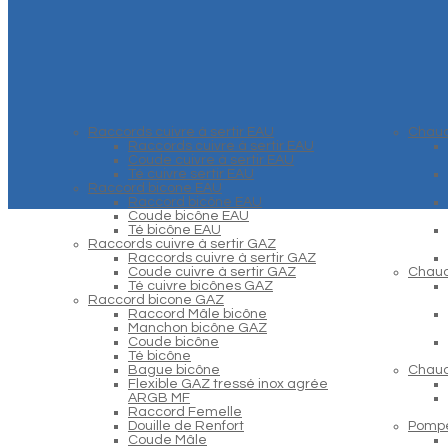
Raccords cuivre à sertir EAU
Chaud
Raccords cuivre à sertir EAU
Coude cuivre à sertir EAU
Té cuivre sertir EAU
Raccord bicone EAU
Raccord bicône EAU
Coude bicône EAU
Té bicône EAU
Raccords cuivre à sertir GAZ
Raccords cuivre à sertir GAZ
Coude cuivre à sertir GAZ
Chaud
Té cuivre bicônes GAZ
Raccord bicone GAZ
Raccord Mâle bicône
Manchon bicône GAZ
Coude bicône
Té bicône
Bague bicône
Chaud
Flexible GAZ tressé inox agrée
ARGB MF
Raccord Femelle
Douille de Renfort
Pompe
Coude Mâle