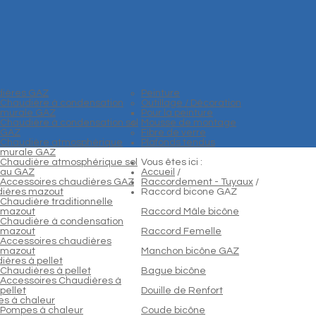
ières GAZ
Peinture
Chaudière à condensation
Outillage / Décoration
murale GAZ
Pour la peinture
Chaudière à condensation sol
Mousse de montage
GAZ
Fibre de verre
Chaudière atmosphérique
Plafonds tendus
murale GAZ
Chaudière atmosphérique sol
Vous êtes ici :
au GAZ
Accueil
/
Accessoires chaudières GAZ
Raccordement - Tuyaux
/
ières mazout
Raccord bicone GAZ
Chaudière traditionnelle
mazout
Raccord Mâle bicône
Chaudière à condensation
mazout
Raccord Femelle
Accessoires chaudières
mazout
Manchon bicône GAZ
ières à pellet
Chaudières à pellet
Bague bicône
Accessoires Chaudières à
pellet
Douille de Renfort
s à chaleur
Pompes à chaleur
Coude bicône