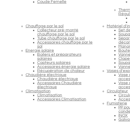
Coude Femelle
Therm
Régul
Chauffage par le sol
Matériel d'in
Collecteur pré-monté
Set d
chauffage par le sol
Soupa
Tube chauffage par le sol
Sépara
Accessoires chauffage par le
décan
sol
Manom
Energie solaire
Boutei
Boilers et préparateurs
Vanne
solaires
Clapet
Capteurs solaires
Soupap
Accessoires énergie solaire
Vanne
Récupération de chaleur
Vases d'exp
Chaudière électrique
Vase 
Chaudière électrique
acces
Accessoires Chaudière
Vase 
électrique
acces
Climatisation
Circulateur
Climatisation
Circu
Accessoires Climatisation
Acces
Fumisterie
PP po
conde
INOX
Galva