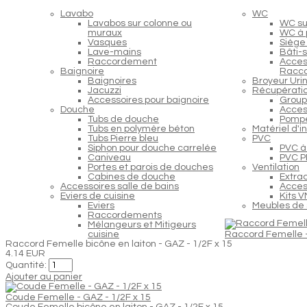
Lavabo
WC
Lavabos sur colonne ou
WC s
muraux
WC à 
Vasques
Siège
Lave-mains
Bâti-
Raccordement
Acces
Baignoire
Racc
Baignoires
Broyeur Urin
Jacuzzi
Récupératio
Accessoires pour baignoire
Group
Douche
Acces
Tubs de douche
Pompe
Tubs en polymère béton
Matériel d'i
Tubs Pierre bleu
PVC
Siphon pour douche carrelée
PVC à 
Caniveau
PVC PP
Portes et parois de douches
Ventilation
Cabines de douche
Extra
Accessoires salle de bains
Access
Eviers de cuisine
Kits 
Eviers
Meubles de 
Raccordements
Mélangeurs et Mitigeurs
cuisine
Raccord Femelle -
Raccord Femelle bicône en laiton - GAZ - 1/2F x 15
4.14 EUR
Quantité:
Ajouter au panier
Coude Femelle - GAZ - 1/2F x 15
Coude Femelle bicône en laiton - GAZ - 1/2F x 15