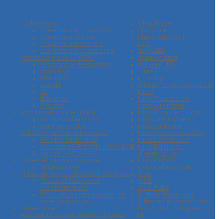
Collecteurs
Chauffage
Collecteur KIT complet
Sanitaire
Collecteur Vanne
Electricité / LED
Collecteur en laiton
LED
Collecteur Accessoires
Spot LED
Accessoires en LAITON
Support Spot
Raccord et Reduction
Panelle LED
Manchon
Tube LED
Mamelon
LED strip
Coude
Alimentation ruban LED
Te
NIKO
Bouchon
Niko Plaques de
Allonge
recouvrement
Robinet et vanne à bille
Niko Prise de courant
Vanne à bille MF FF
Niko Interrupteur
Robinet à bille
Niko Variateur
Tubes et raccords inox GAZ
Niko Réseau médias
Flexible INOX GAZ
Niko Détecteurs
Accessoire Flexible INOX GAZ
Niko Eclairage
Vanne GAZ ARGB
d'orientation
Tubes et raccords cuivre
Niko HYDRO
Tubes cuivre
Cable éléctrique
Tubes et Raccords électrozingués
XVB
Tubes et Raccords
VOB
électrozingués
VOB FLEX
Racords à compression en
Coffret éléctrique
acier galvanisé
Différentiel disjoncteur
Tubes acier
GOULOTTE Longueur 2
Raccords à sertir électrozingués
M