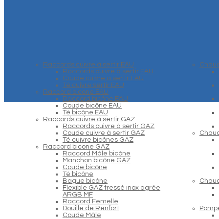
Raccords cuivre à sertir EAU
Chaud
Raccords cuivre à sertir EAU
Coude cuivre à sertir EAU
Té cuivre sertir EAU
Raccord bicone EAU
Raccord bicône EAU
Coude bicône EAU
Té bicône EAU
Raccords cuivre à sertir GAZ
Raccords cuivre à sertir GAZ
Coude cuivre à sertir GAZ
Chaud
Té cuivre bicônes GAZ
Raccord bicone GAZ
Raccord Mâle bicône
Manchon bicône GAZ
Coude bicône
Té bicône
Bague bicône
Chaud
Flexible GAZ tressé inox agrée
ARGB MF
Raccord Femelle
Douille de Renfort
Pompe
Coude Mâle