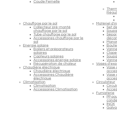
Coude Femelle
Therm
Régul
Chauffage par le sol
Matériel d'in
Collecteur pré-monté
Set d
chauffage par le sol
Soupa
Tube chauffage par le sol
Sépara
Accessoires chauffage par le
décan
sol
Manom
Energie solaire
Boutei
Boilers et préparateurs
Vanne
solaires
Clapet
Capteurs solaires
Soupap
Accessoires énergie solaire
Vanne
Récupération de chaleur
Vases d'exp
Chaudière électrique
Vase 
Chaudière électrique
acces
Accessoires Chaudière
Vase 
électrique
acces
Climatisation
Circulateur
Climatisation
Circu
Accessoires Climatisation
Acces
Fumisterie
PP po
conde
INOX
Galva