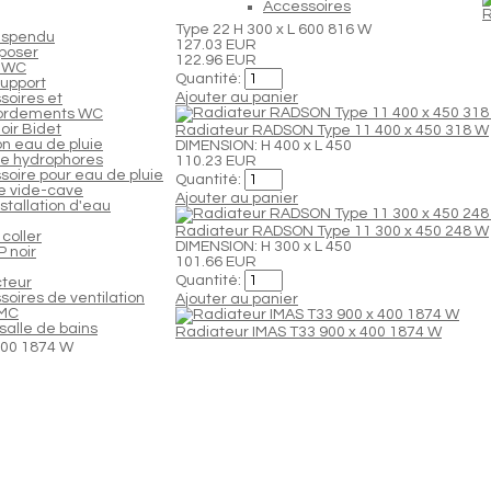
Accessoires
R
Type 22 H 300 x L 600 816 W
uspendu
127.03 EUR
poser
122.96 EUR
 WC
Quantité:
support
Ajouter au panier
soires et
ordements WC
oir Bidet
Radiateur RADSON Type 11 400 x 450 318 W
n eau de pluie
DIMENSION: H 400 x L 450
e hydrophores
110.23 EUR
soire pour eau de pluie
Quantité:
 vide-cave
Ajouter au panier
nstallation d'eau
Radiateur RADSON Type 11 300 x 450 248 W
coller
DIMENSION: H 300 x L 450
 noir
101.66 EUR
Quantité:
cteur
oires de ventilation
Ajouter au panier
VMC
salle de bains
Radiateur IMAS T33 900 x 400 1874 W
 400 1874 W