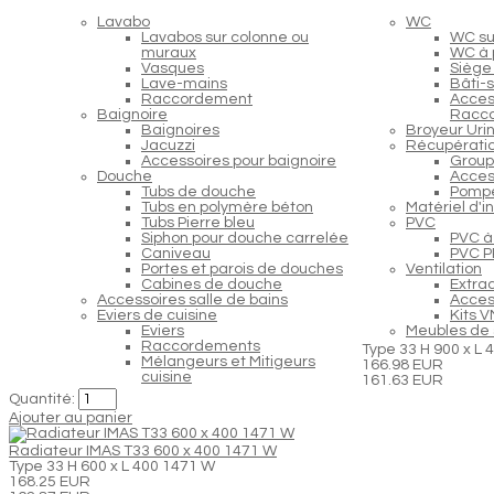
Lavabo
WC
Lavabos sur colonne ou
WC s
muraux
WC à 
Vasques
Siège
Lave-mains
Bâti-
Raccordement
Acces
Baignoire
Racc
Baignoires
Broyeur Urin
Jacuzzi
Récupératio
Accessoires pour baignoire
Group
Douche
Acces
Tubs de douche
Pompe
Tubs en polymère béton
Matériel d'i
Tubs Pierre bleu
PVC
Siphon pour douche carrelée
PVC à 
Caniveau
PVC PP
Portes et parois de douches
Ventilation
Cabines de douche
Extra
Accessoires salle de bains
Access
Eviers de cuisine
Kits 
Eviers
Meubles de 
Raccordements
Type 33 H 900 x L
Mélangeurs et Mitigeurs
166.98 EUR
cuisine
161.63 EUR
Quantité:
Ajouter au panier
Radiateur IMAS T33 600 x 400 1471 W
Type 33 H 600 x L 400 1471 W
168.25 EUR