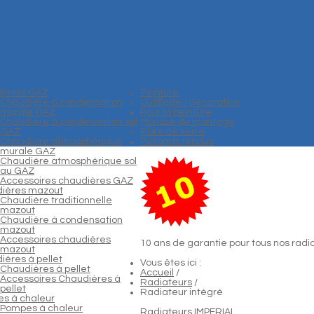
ières GAZ
Peinture
Chaudière à condensation
Outillage / Décoration
murale GAZ
Pour la peinture
Chaudière à condensation sol
Mousse de montage
GAZ
Fibre de verre
Chaudière atmosphérique
Plafonds tendus
murale GAZ
Chaudière atmosphérique sol
au GAZ
Accessoires chaudières GAZ
ières mazout
Chaudière traditionnelle
mazout
Chaudière à condensation
mazout
Accessoires chaudières
10 ans de garantie pour tous nos radi
mazout
ières à pellet
Vous êtes ici :
Chaudières à pellet
Accueil
/
Accessoires Chaudières à
Radiateurs
/
pellet
Radiateur intégré
s à chaleur
Pompes à chaleur
Radiateurs IMPERIAL