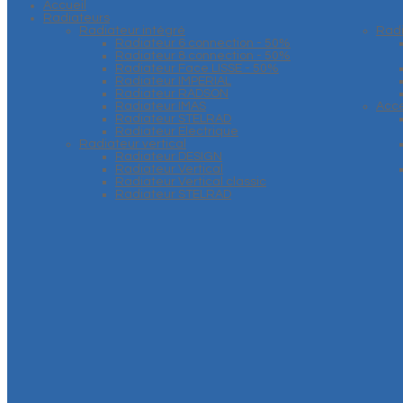
Accueil
Radiateurs
Radiateur intégré
Rad
Radiateur 6 connection - 50%
Radiateur 8 connection - 50%
Radiateur Face LISSE - 50%
Radiateur IMPERIAL
Radiateur RADSON
Radiateur IMAS
Acce
Radiateur STELRAD
Radiateur Electrique
Radiateur vertical
Radiateur DESIGN
Radiateur Vertical
Radiateur Vertical classic
Radiateur STELRAD