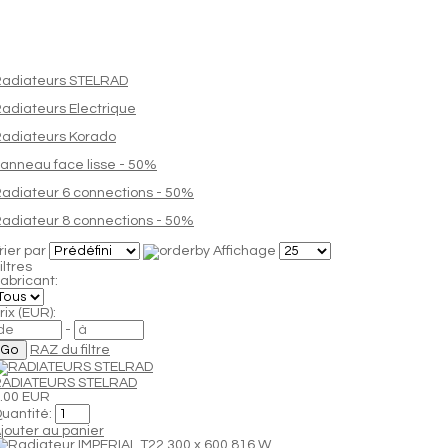
adiateurs STELRAD
adiateurs Electrique
adiateurs Korado
anneau face lisse - 50%
adiateur 6 connections - 50%
adiateur 8 connections - 50%
rier par
Affichage
iltres
abricant:
rix (EUR):
-
RAZ du filtre
RADIATEURS STELRAD
.00 EUR
uantité:
jouter au panier