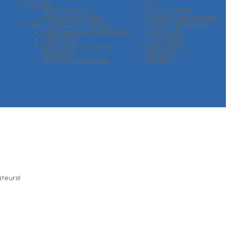
Outillage
TTH
Outillage Alpex
Coupure terre
Machines et outils
Piquet de terre cuivre
Colliers - attaches - fixation
Piquete de terre en
Attaches pour tuyau Alpex
croix GALVA
Colliers M7
Interrupteur
Colliers M8 et Fixation
Prise + terre
plomberie
BLOCHET
Vis Tirefond Cheville
Peinture
ateurs!