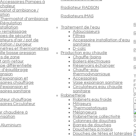
Accessoires Pompes à
chaleur
Radiateur RADSON
ostat d'ambiance /
ation
Radiateurs IMAS
Thermostat d'ambiance
Régulation
R
stallation
Traitement de l'eau
e remplissage
Adoucisseurs
R
pes de sécurité
Filtres
teurs d'air / pot de
Accessoire installation d'eau
R
tation / purgeur
sanitaire
ètres et thermomètres
D-calc
P
lle basse pression
Production eau chaude
s de zone
Chauffe-bains
R
 anti-retour
Boilers électriques
e différentielle
Réservoirs échanger
R
 d'équilibrage
Chauffe-eau
ansion
thermodynamique
T
d'expansion et
Accessoires
F
soires chauffage
Vase expansion sanitaire
F
d'expansion et
Circulateurs eau chaude
soires sanitaire
sanitaire
P
Robinetterie
lateur chauffage
Robinets eau froide
soires Circulateur
Mitigeurs
Thermostatiques
ur chaudière à
Mélangeurs
nsation
Robinetterie collectivité
0
Colonnes de douches
 Aluminium
Barres de douches
Q
Douchettes à mains
A
Douches de têtes et latérales