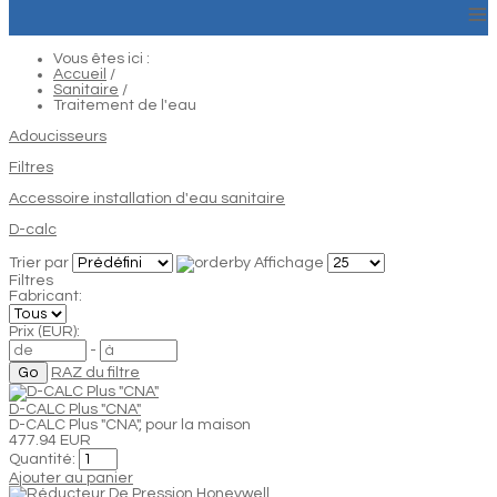
≡
Vous êtes ici :
Accueil
/
Sanitaire
/
Traitement de l'eau
Adoucisseurs
Filtres
Accessoire installation d'eau sanitaire
D-calc
Trier par
Affichage
Filtres
Fabricant:
Prix (EUR):
-
RAZ du filtre
D-CALC Plus "CNA"
D-CALC Plus "CNA", pour la maison
477.94 EUR
Quantité:
Ajouter au panier