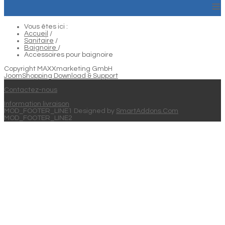
≡
Vous êtes ici :
Accueil
/
Sanitaire
/
Baignoire
/
Accessoires pour baignoire
Copyright MAXXmarketing GmbH
JoomShopping Download & Support
Contactez-nous
Information livraison
MOD_FOOTER_LINE1 Designed by
SmartAddons.Com
MOD_FOOTER_LINE2