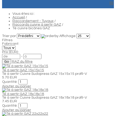
≡
Vous êtes ici :
Accueil
/
Raccordement - Tuyaux
/
Raccords cuivre à sertir GAZ
/
Té cuivre bicônes GAZ
Trier par
Affichage
Filtres
Fabricant:
Prix (EUR):
-
RAZ du filtre
Té à sertir GAZ 15x15x15
Té à sertir Cuivre Sudopress GAZ 15x15x15 profil-V
5.70 EUR
Quantité:
Ajouter au panier
Té à sertir GAZ 18x18x18
Té à sertir Cuivre Sudopress GAZ 18x18x18 profil-V
7.45 EUR
Quantité:
Ajouter au panier