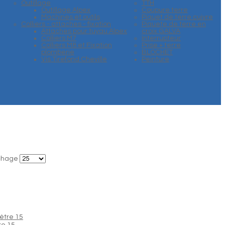
Outillage
TTH
Outillage Alpex
Coupure terre
Machines et outils
Piquet de terre cuivre
Colliers - attaches - fixation
Piquete de terre en
Attaches pour tuyau Alpex
croix GALVA
Colliers M7
Interrupteur
Colliers M8 et Fixation
Prise + terre
plomberie
BLOCHET
Vis Tirefond Cheville
Peinture
ichage
re 15