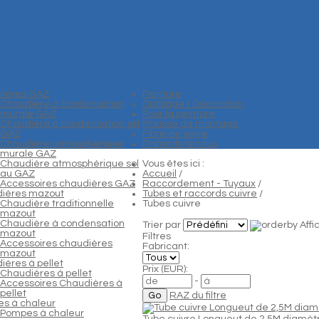
ières GAZ
Peinture
Chaudière à condensation
Outillage / Décoration
murale GAZ
Pour la peinture
Chaudière à condensation sol
Mousse de montage
GAZ
Fibre de verre
Chaudière atmosphérique
Plafonds tendus
murale GAZ
Chaudière atmosphérique sol
Vous êtes ici :
au GAZ
Accueil
/
Accessoires chaudières GAZ
Raccordement - Tuyaux
/
ières mazout
Tubes et raccords cuivre
/
Chaudière traditionnelle
Tubes cuivre
mazout
Chaudière à condensation
Trier par
Aff
mazout
Filtres
Accessoires chaudières
Fabricant:
mazout
ières à pellet
Prix (EUR):
Chaudières à pellet
-
Accessoires Chaudières à
pellet
RAZ du filtre
s à chaleur
Pompes à chaleur
Tube cuivre Longueut de 2,5M diamèt