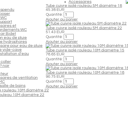
Accessoires
Tube cuivre isolé rouleau 5M diamètre 18
uspendu
45.38 EUR
poser
Quantité:
 WC
Ajouter au panier
support
soires et
Tube cuivre isolé rouleau 5M diamètre 22
ordements WC
51.43 EUR
oir Bidet
Quantité:
n eau de pluie
e hydrophores
Ajouter au panier
soire pour eau de pluie
 vide-cave
Tube cuivre isolé rouleau 10M diamètre 15
nstallation d'eau
78.65 EUR
Quantité:
coller
Ajouter au panier
 noir
Tube cuivre isolé rouleau 10M diamètre 18
cteur
90.75 EUR
oires de ventilation
Quantité:
VMC
salle de bains
Ajouter au panier
 rouleau 10M diamètre 22