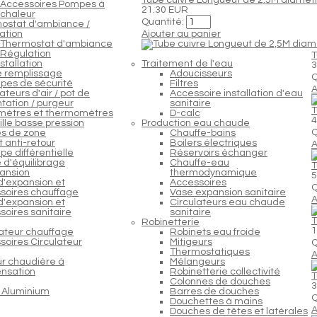
Accessoires Pompes à
21.30 EUR
chaleur
Quantité:
ostat d'ambiance /
ation
Ajouter au panier
Thermostat d'ambiance
Régulation
T
stallation
Traitement de l'eau
3
e remplissage
Adoucisseurs
Q
pes de sécurité
Filtres
A
teurs d'air / pot de
Accessoire installation d'eau
tation / purgeur
sanitaire
T
ètres et thermomètres
D-calc
4
lle basse pression
Production eau chaude
Q
s de zone
Chauffe-bains
 anti-retour
Boilers électriques
A
e différentielle
Réservoirs échanger
 d'équilibrage
Chauffe-eau
T
ansion
thermodynamique
5
d'expansion et
Accessoires
Q
soires chauffage
Vase expansion sanitaire
A
d'expansion et
Circulateurs eau chaude
soires sanitaire
sanitaire
T
Robinetterie
1
lateur chauffage
Robinets eau froide
soires Circulateur
Mitigeurs
Q
Thermostatiques
A
ur chaudière à
Mélangeurs
nsation
Robinetterie collectivité
T
Colonnes de douches
3
 Aluminium
Barres de douches
Q
Douchettes à mains
A
Douches de têtes et latérales