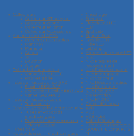
Collecteurs
Chauffage
Collecteur KIT complet
Sanitaire
Collecteur Vanne
Electricité / LED
Collecteur en laiton
LED
Collecteur Accessoires
Spot LED
Accessoires en LAITON
Support Spot
Raccord et Reduction
Panelle LED
Manchon
Tube LED
Mamelon
LED strip
Coude
Alimentation ruban LED
Te
NIKO
Bouchon
Niko Plaques de
Allonge
recouvrement
Robinet et vanne à bille
Niko Prise de courant
Vanne à bille MF FF
Niko Interrupteur
Robinet à bille
Niko Variateur
Tubes et raccords inox GAZ
Niko Réseau médias
Flexible INOX GAZ
Niko Détecteurs
Accessoire Flexible INOX GAZ
Niko Eclairage
Vanne GAZ ARGB
d'orientation
Tubes et raccords cuivre
Niko HYDRO
Tubes cuivre
Cable éléctrique
Tubes et Raccords électrozingués
XVB
Tubes et Raccords
VOB
électrozingués
VOB FLEX
Racords à compression en
Coffret éléctrique
acier galvanisé
Différentiel disjoncteur
Tubes acier
GOULOTTE Longueur 2
Raccords à sertir électrozingués
M