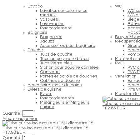
Lavabo
WC
Lavabos sur colonne ou
WC s
muraux
WC à 
Vasques
Siège
Lave-mains
Bâti-
Raccordement
Acces
Baignoire
Racc
Baignoires
Broyeur Urin
Jacuzzi
Récupératio
Accessoires pour baignoire
Group
Douche
Acces
Tubs de douche
Pompe
Tubs en polymère béton
Matériel d'i
Tubs Pierre bleu
PVC
Siphon pour douche carrelée
PVC à 
Caniveau
PVC PP
Portes et parois de douches
Ventilation
Cabines de douche
Extra
Accessoires salle de bains
Access
Eviers de cuisine
Kits 
Eviers
Meubles de 
Raccordements
Mélangeurs et Mitigeurs
Tube cuivre isolé
cuisine
102.85 EUR
Quantité:
Ajouter au panier
Tube cuivre isolé rouleau 15M diamètre 15
117.98 EUR
Quantité: