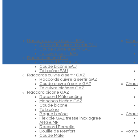
Raccords cuivre à sertir EAU
Chaud
Raccords cuivre à sertir EAU
Coude cuivre à sertir EAU
Té cuivre sertir EAU
Raccord bicone EAU
Raccord bicône EAU
Coude bicône EAU
Té bicône EAU
Raccords cuivre à sertir GAZ
Raccords cuivre à sertir GAZ
Coude cuivre à sertir GAZ
Chaud
Té cuivre bicônes GAZ
Raccord bicone GAZ
Raccord Mâle bicône
Manchon bicône GAZ
Coude bicône
Té bicône
Bague bicône
Chaud
Flexible GAZ tressé inox agrée
ARGB MF
Raccord Femelle
Douille de Renfort
Pompe
Coude Mâle