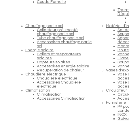
Coude Femelle
Therm
Régul
Chauffage par le sol
Matériel d'in
Collecteur pré-monté
Set d
chauffage par le sol
Soupa
Tube chauffage par le sol
Sépara
Accessoires chauffage par le
décan
sol
Manom
Energie solaire
Boutei
Boilers et préparateurs
Vanne
solaires
Clapet
Capteurs solaires
Soupap
Accessoires énergie solaire
Vanne
Récupération de chaleur
Vases d'exp
Chaudière électrique
Vase 
Chaudière électrique
acces
Accessoires Chaudière
Vase 
électrique
acces
Climatisation
Circulateur
Climatisation
Circu
Accessoires Climatisation
Acces
Fumisterie
PP po
conde
INOX
Galva