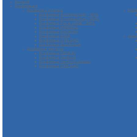
Accueil
Radiateurs
Radiateur intégré
Rad
Radiateur 6 connection - 50%
Radiateur 8 connection - 50%
Radiateur Face LISSE - 50%
Radiateur IMPERIAL
Radiateur RADSON
Radiateur IMAS
Acce
Radiateur STELRAD
Radiateur Electrique
Radiateur vertical
Radiateur DESIGN
Radiateur Vertical
Radiateur Vertical classic
Radiateur STELRAD