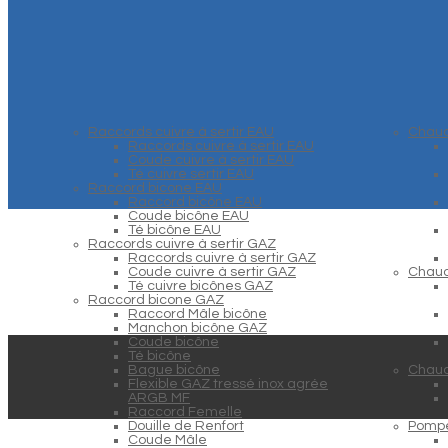
Raccords cuivre à sertir EAU
Chaud
Raccords cuivre à sertir EAU
Coude cuivre à sertir EAU
Té cuivre sertir EAU
Raccord bicone EAU
Raccord bicône EAU
Coude bicône EAU
Té bicône EAU
Raccords cuivre à sertir GAZ
Raccords cuivre à sertir GAZ
Coude cuivre à sertir GAZ
Chaud
Té cuivre bicônes GAZ
Raccord bicone GAZ
Raccord Mâle bicône
Manchon bicône GAZ
Coude bicône
Té bicône
Bague bicône
Chaud
Flexible GAZ tressé inox agrée
ARGB MF
Raccord Femelle
Douille de Renfort
Pompe
Coude Mâle