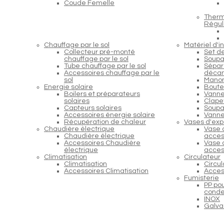
Coude Femelle
Therm
Régul
Chauffage par le sol
Matériel d'in
Collecteur pré-monté
Set d
chauffage par le sol
Soupa
Tube chauffage par le sol
Sépara
Accessoires chauffage par le
décan
sol
Manom
Energie solaire
Boutei
Boilers et préparateurs
Vanne
solaires
Clapet
Capteurs solaires
Soupap
Accessoires énergie solaire
Vanne
Récupération de chaleur
Vases d'exp
Chaudière électrique
Vase 
Chaudière électrique
acces
Accessoires Chaudière
Vase 
électrique
acces
Climatisation
Circulateur
Climatisation
Circu
Accessoires Climatisation
Acces
Fumisterie
PP po
conde
INOX
Galva