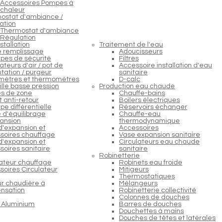
Accessoires Pompes à
chaleur
ostat d'ambiance /
ation
Thermostat d'ambiance
Régulation
stallation
Traitement de l'eau
e remplissage
Adoucisseurs
pes de sécurité
Filtres
teurs d'air / pot de
Accessoire installation d'eau
tation / purgeur
sanitaire
ètres et thermomètres
D-calc
lle basse pression
Production eau chaude
s de zone
Chauffe-bains
 anti-retour
Boilers électriques
e différentielle
Réservoirs échanger
 d'équilibrage
Chauffe-eau
ansion
thermodynamique
d'expansion et
Accessoires
soires chauffage
Vase expansion sanitaire
d'expansion et
Circulateurs eau chaude
soires sanitaire
sanitaire
Robinetterie
lateur chauffage
Robinets eau froide
soires Circulateur
Mitigeurs
Thermostatiques
ur chaudière à
Mélangeurs
nsation
Robinetterie collectivité
Colonnes de douches
 Aluminium
Barres de douches
Douchettes à mains
Douches de têtes et latérales