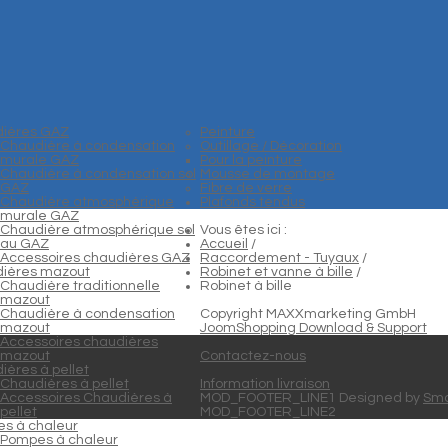
ières GAZ
Peinture
Chaudière à condensation
Outillage / Décoration
murale GAZ
Pour la peinture
Chaudière à condensation sol
Mousse de montage
GAZ
Fibre de verre
Chaudière atmosphérique
Plafonds tendus
murale GAZ
Chaudière atmosphérique sol
Vous êtes ici :
au GAZ
Accueil
/
Accessoires chaudières GAZ
Raccordement - Tuyaux
/
ières mazout
Robinet et vanne à bille
/
Chaudière traditionnelle
Robinet à bille
mazout
Chaudière à condensation
Copyright MAXXmarketing GmbH
mazout
JoomShopping Download & Support
Accessoires chaudières
mazout
Contactez-nous
ières à pellet
Chaudières à pellet
Information livraison
Accessoires Chaudières à
MOD_FOOTER_LINE1 Designed by
Sma
pellet
MOD_FOOTER_LINE2
s à chaleur
Pompes à chaleur