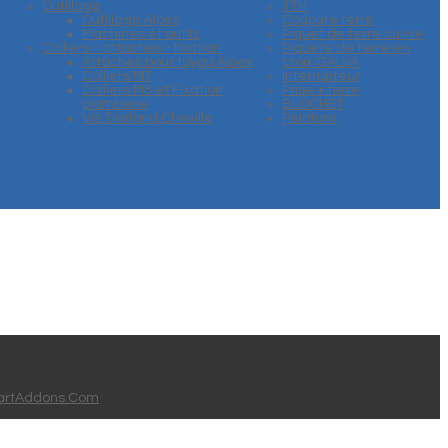
Outillage
TTH
Outillage Alpex
Coupure terre
Machines et outils
Piquet de terre cuivre
Colliers - attaches - fixation
Piquete de terre en
Attaches pour tuyau Alpex
croix GALVA
Colliers M7
Interrupteur
Colliers M8 et Fixation
Prise + terre
plomberie
BLOCHET
Vis Tirefond Cheville
Peinture
rtAddons.Com