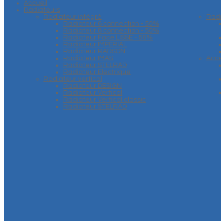
Accueil
Radiateurs
Radiateur intégré
Rad
Radiateur 6 connection - 50%
Radiateur 8 connection - 50%
Radiateur Face LISSE - 50%
Radiateur IMPERIAL
Radiateur RADSON
Radiateur IMAS
Acce
Radiateur STELRAD
Radiateur Electrique
Radiateur vertical
Radiateur DESIGN
Radiateur Vertical
Radiateur Vertical classic
Radiateur STELRAD