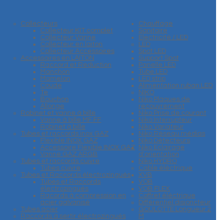
Collecteurs
Chauffage
Collecteur KIT complet
Sanitaire
Collecteur Vanne
Electricité / LED
Collecteur en laiton
LED
Collecteur Accessoires
Spot LED
Accessoires en LAITON
Support Spot
Raccord et Reduction
Panelle LED
Manchon
Tube LED
Mamelon
LED strip
Coude
Alimentation ruban LED
Te
NIKO
Bouchon
Niko Plaques de
Allonge
recouvrement
Robinet et vanne à bille
Niko Prise de courant
Vanne à bille MF FF
Niko Interrupteur
Robinet à bille
Niko Variateur
Tubes et raccords inox GAZ
Niko Réseau médias
Flexible INOX GAZ
Niko Détecteurs
Accessoire Flexible INOX GAZ
Niko Eclairage
Vanne GAZ ARGB
d'orientation
Tubes et raccords cuivre
Niko HYDRO
Tubes cuivre
Cable éléctrique
Tubes et Raccords électrozingués
XVB
Tubes et Raccords
VOB
électrozingués
VOB FLEX
Racords à compression en
Coffret éléctrique
acier galvanisé
Différentiel disjoncteur
Tubes acier
GOULOTTE Longueur 2
Raccords à sertir électrozingués
M