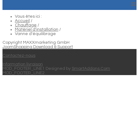
≡
Vous êtes ici :
Accueil
/
Chauffage
/
Matériel d'installation
/
Vanne d'équilibrage
Copyright MAXXmarketing GmbH
JoomShopping Download & Support
Contactez-nous
Information livraison
MOD_FOOTER_LINE1 Designed by
SmartAddons.Com
MOD_FOOTER_LINE2