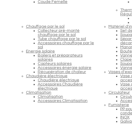
Coude Femelle
Therm
Régul
Chauffage par le sol
Matériel d'in
Collecteur pré-monté
Set d
chauffage par le sol
Soupa
Tube chauffage par le sol
Sépara
Accessoires chauffage par le
décan
sol
Manom
Energie solaire
Boutei
Boilers et préparateurs
Vanne
solaires
Clapet
Capteurs solaires
Soupap
Accessoires énergie solaire
Vanne
Récupération de chaleur
Vases d'exp
Chaudière électrique
Vase 
Chaudière électrique
acces
Accessoires Chaudière
Vase 
électrique
acces
Climatisation
Circulateur
Climatisation
Circu
Accessoires Climatisation
Acces
Fumisterie
PP po
conde
INOX
Galva