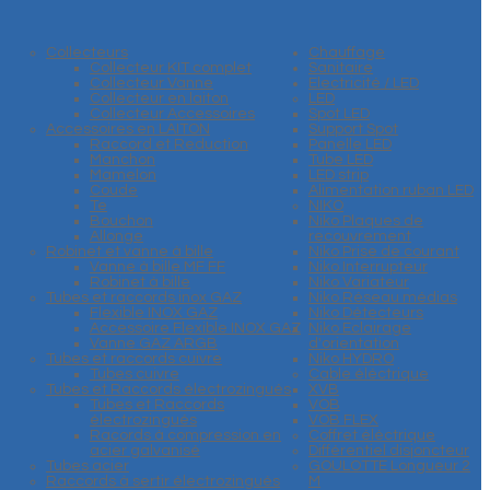
Collecteurs
Chauffage
Collecteur KIT complet
Sanitaire
Collecteur Vanne
Electricité / LED
Collecteur en laiton
LED
Collecteur Accessoires
Spot LED
Accessoires en LAITON
Support Spot
Raccord et Reduction
Panelle LED
Manchon
Tube LED
Mamelon
LED strip
Coude
Alimentation ruban LED
Te
NIKO
Bouchon
Niko Plaques de
Allonge
recouvrement
Robinet et vanne à bille
Niko Prise de courant
Vanne à bille MF FF
Niko Interrupteur
Robinet à bille
Niko Variateur
Tubes et raccords inox GAZ
Niko Réseau médias
Flexible INOX GAZ
Niko Détecteurs
Accessoire Flexible INOX GAZ
Niko Eclairage
Vanne GAZ ARGB
d'orientation
Tubes et raccords cuivre
Niko HYDRO
Tubes cuivre
Cable éléctrique
Tubes et Raccords électrozingués
XVB
Tubes et Raccords
VOB
électrozingués
VOB FLEX
Racords à compression en
Coffret éléctrique
acier galvanisé
Différentiel disjoncteur
Tubes acier
GOULOTTE Longueur 2
Raccords à sertir électrozingués
M