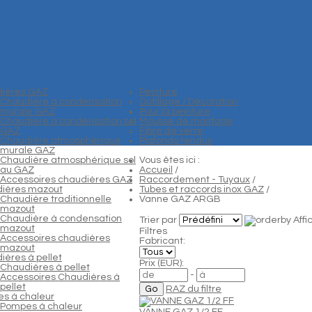
ières GAZ
Peinture
Chaudière à condensation
Outillage / Décoration
murale GAZ
Pour la peinture
Chaudière à condensation sol
Mousse de montage
GAZ
Fibre de verre
Chaudière atmosphérique
Plafonds tendus
murale GAZ
Chaudière atmosphérique sol
Vous êtes ici :
au GAZ
Accueil
/
Accessoires chaudières GAZ
Raccordement - Tuyaux
/
ières mazout
Tubes et raccords inox GAZ
/
Chaudière traditionnelle
Vanne GAZ ARGB
mazout
Chaudière à condensation
Trier par
Aff
mazout
Filtres
Accessoires chaudières
Fabricant:
mazout
ières à pellet
Prix (EUR):
Chaudières à pellet
-
Accessoires Chaudières à
pellet
RAZ du filtre
s à chaleur
Pompes à chaleur
VANNE GAZ 1/2 FF