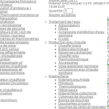
Accessoires Pompes à
Robinet GAZ Naturel 1/2 FF. ARGB F-
chaleur
16.94 EUR
ostat d'ambiance /
Quantité:
ation
Thermostat d'ambiance
Ajouter au panier
Régulation
stallation
Traitement de l'eau
V
e remplissage
Adoucisseurs
R
pes de sécurité
Filtres
2
teurs d'air / pot de
Accessoire installation d'eau
Q
tation / purgeur
sanitaire
A
ètres et thermomètres
D-calc
lle basse pression
Production eau chaude
V
s de zone
Chauffe-bains
R
 anti-retour
Boilers électriques
3
e différentielle
Réservoirs échanger
Q
 d'équilibrage
Chauffe-eau
ansion
thermodynamique
A
d'expansion et
Accessoires
soires chauffage
Vase expansion sanitaire
V
d'expansion et
Circulateurs eau chaude
2
soires sanitaire
sanitaire
Q
Robinetterie
A
lateur chauffage
Robinets eau froide
soires Circulateur
Mitigeurs
V
Thermostatiques
V
ur chaudière à
Mélangeurs
3
nsation
Robinetterie collectivité
Colonnes de douches
Q
 Aluminium
Barres de douches
A
Douchettes à mains
Douches de têtes et latérales
V