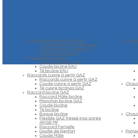
Raccords cuivre à sertir EAU
Chaud
Raccords cuivre à sertir EAU
Coude cuivre à sertir EAU
Té cuivre sertir EAU
Raccord bicone EAU
Raccord bicône EAU
Coude bicône EAU
Té bicône EAU
Raccords cuivre à sertir GAZ
Raccords cuivre à sertir GAZ
Coude cuivre à sertir GAZ
Chaud
Té cuivre bicônes GAZ
Raccord bicone GAZ
Raccord Mâle bicône
Manchon bicône GAZ
Coude bicône
Té bicône
Bague bicône
Chaud
Flexible GAZ tressé inox agrée
ARGB MF
Raccord Femelle
Douille de Renfort
Pompe
Coude Mâle