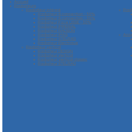
Accueil
Radiateurs
Radiateur intégré
Rad
Radiateur 6 connection - 50%
Radiateur 8 connection - 50%
Radiateur Face LISSE - 50%
Radiateur IMPERIAL
Radiateur RADSON
Radiateur IMAS
Acce
Radiateur STELRAD
Radiateur Electrique
Radiateur vertical
Radiateur DESIGN
Radiateur Vertical
Radiateur Vertical classic
Radiateur STELRAD