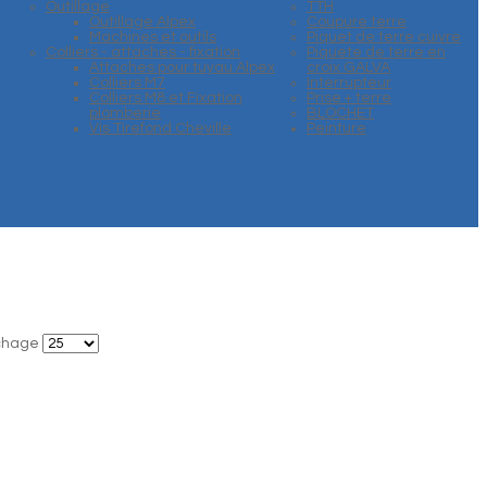
Outillage
TTH
Outillage Alpex
Coupure terre
Machines et outils
Piquet de terre cuivre
Colliers - attaches - fixation
Piquete de terre en
Attaches pour tuyau Alpex
croix GALVA
Colliers M7
Interrupteur
Colliers M8 et Fixation
Prise + terre
plomberie
BLOCHET
Vis Tirefond Cheville
Peinture
ichage