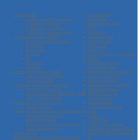
Collecteurs
Chauffage
Collecteur KIT complet
Sanitaire
Collecteur Vanne
Electricité / LED
Collecteur en laiton
LED
Collecteur Accessoires
Spot LED
Accessoires en LAITON
Support Spot
Raccord et Reduction
Panelle LED
Manchon
Tube LED
Mamelon
LED strip
Coude
Alimentation ruban LED
Te
NIKO
Bouchon
Niko Plaques de
Allonge
recouvrement
Robinet et vanne à bille
Niko Prise de courant
Vanne à bille MF FF
Niko Interrupteur
Robinet à bille
Niko Variateur
Tubes et raccords inox GAZ
Niko Réseau médias
Flexible INOX GAZ
Niko Détecteurs
Accessoire Flexible INOX GAZ
Niko Eclairage
Vanne GAZ ARGB
d'orientation
Tubes et raccords cuivre
Niko HYDRO
Tubes cuivre
Cable éléctrique
Tubes et Raccords électrozingués
XVB
Tubes et Raccords
VOB
électrozingués
VOB FLEX
Racords à compression en
Coffret éléctrique
acier galvanisé
Différentiel disjoncteur
Tubes acier
GOULOTTE Longueur 2
Raccords à sertir électrozingués
M