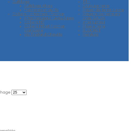
Outillage
TTH
Outillage Alpex
Coupure terre
Machines et outils
Piquet de terre cuivre
Colliers - attaches - fixation
Piquete de terre en
Attaches pour tuyau Alpex
croix GALVA
Colliers M7
Interrupteur
Colliers M8 et Fixation
Prise + terre
plomberie
BLOCHET
Vis Tirefond Cheville
Peinture
ichage