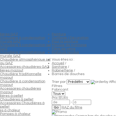
ières GAZ
Peinture
Chaudière à condensation
Outillage / Décoration
murale GAZ
Pour la peinture
Chaudière à condensation sol
Mousse de montage
GAZ
Fibre de verre
Chaudière atmosphérique
Plafonds tendus
murale GAZ
Chaudière atmosphérique sol
Vous êtes ici :
au GAZ
Accueil
/
Accessoires chaudières GAZ
Sanitaire
/
ières mazout
Robinetterie
/
Chaudière traditionnelle
Barres de douches
mazout
Chaudière à condensation
Trier par
Aff
mazout
Filtres
Accessoires chaudières
Fabricant:
mazout
ières à pellet
Prix (EUR):
Chaudières à pellet
-
Accessoires Chaudières à
pellet
RAZ du filtre
s à chaleur
Pompes à chaleur