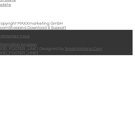
plète
opyright MAXXmarketing GmbH
oomShopping Download & Support
ontactez-nous
nformation livraison
OD_FOOTER_LINE1 Designed by
SmartAddons.Com
MOD_FOOTER_LINE2