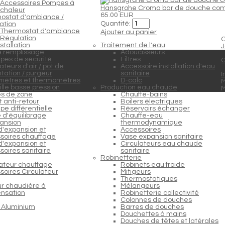
Accessoires Pompes à
Hansgrohe Croma bar de douche com
chaleur
65.00 EUR
ostat d'ambiance /
Quantité:
ation
Thermostat d'ambiance
Ajouter au panier
Régulation
C
stallation
Traitement de l'eau
J
e remplissage
Adoucisseurs
pes de sécurité
Filtres
C
teurs d'air / pot de
Accessoire installation d'eau
tation / purgeur
sanitaire
I
ètres et thermomètres
D-calc
M
lle basse pression
Production eau chaude
s de zone
Chauffe-bains
 anti-retour
Boilers électriques
e différentielle
Réservoirs échanger
 d'équilibrage
Chauffe-eau
ansion
thermodynamique
d'expansion et
Accessoires
soires chauffage
Vase expansion sanitaire
d'expansion et
Circulateurs eau chaude
soires sanitaire
sanitaire
Robinetterie
lateur chauffage
Robinets eau froide
soires Circulateur
Mitigeurs
Thermostatiques
ur chaudière à
Mélangeurs
nsation
Robinetterie collectivité
Colonnes de douches
 Aluminium
Barres de douches
Douchettes à mains
Douches de têtes et latérales