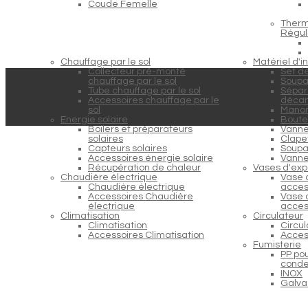
Coude Femelle
Therm
Régul
Chauffage par le sol
Matériel d'in
Collecteur pré-monté
Set d
chauffage par le sol
Soupa
Tube chauffage par le sol
Sépara
Accessoires chauffage par le
décan
sol
Manom
Energie solaire
Boutei
Boilers et préparateurs
Vanne
solaires
Clapet
Capteurs solaires
Soupap
Accessoires énergie solaire
Vanne
Récupération de chaleur
Vases d'exp
Chaudière électrique
Vase 
Chaudière électrique
acces
Accessoires Chaudière
Vase 
électrique
acces
Climatisation
Circulateur
Climatisation
Circu
Accessoires Climatisation
Acces
Fumisterie
PP po
conde
INOX
Galva