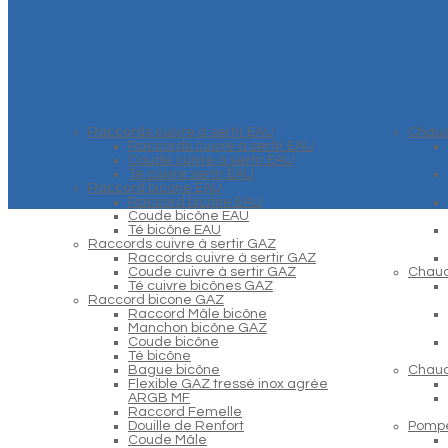
Raccords cuivre à sertir EAU
Chaud
Raccords cuivre à sertir EAU
Coude cuivre à sertir EAU
Té cuivre sertir EAU
Raccord bicone EAU
Raccord bicône EAU
Coude bicône EAU
Té bicône EAU
Raccords cuivre à sertir GAZ
Raccords cuivre à sertir GAZ
Coude cuivre à sertir GAZ
Chaud
Té cuivre bicônes GAZ
Raccord bicone GAZ
Raccord Mâle bicône
Manchon bicône GAZ
Coude bicône
Té bicône
Bague bicône
Chaud
Flexible GAZ tressé inox agrée
ARGB MF
Raccord Femelle
Douille de Renfort
Pompe
Coude Mâle