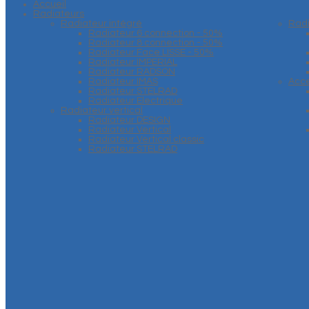
Accueil
Radiateurs
Radiateur intégré
Rad
Radiateur 6 connection - 50%
Radiateur 8 connection - 50%
Radiateur Face LISSE - 50%
Radiateur IMPERIAL
Radiateur RADSON
Radiateur IMAS
Acce
Radiateur STELRAD
Radiateur Electrique
Radiateur vertical
Radiateur DESIGN
Radiateur Vertical
Radiateur Vertical classic
Radiateur STELRAD