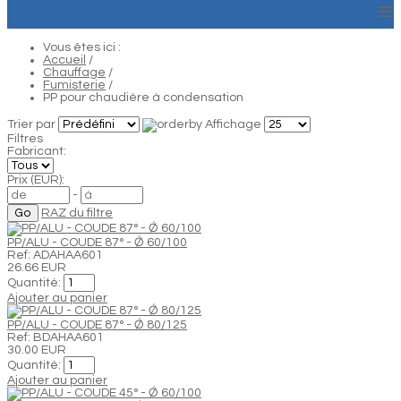
≡
Vous êtes ici :
Accueil
/
Chauffage
/
Fumisterie
/
PP pour chaudière à condensation
Trier par
Affichage
Filtres
Fabricant:
Prix (EUR):
-
RAZ du filtre
PP/ALU - COUDE 87° - Ǿ 60/100
Ref: ADAHAA601
26.66 EUR
Quantité:
Ajouter au panier
PP/ALU - COUDE 87° - Ǿ 80/125
Ref: BDAHAA601
30.00 EUR
Quantité:
Ajouter au panier