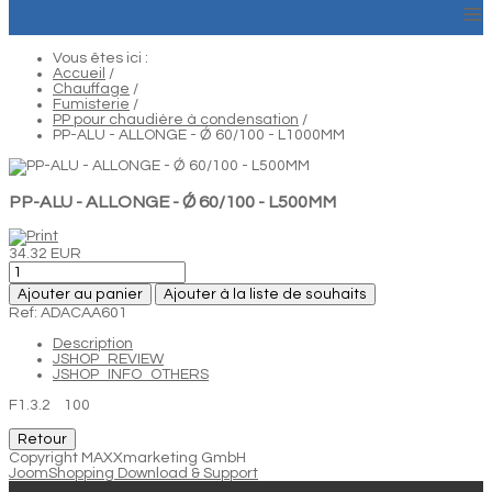
≡
Vous êtes ici :
Accueil
/
Chauffage
/
Fumisterie
/
PP pour chaudière à condensation
/
PP-ALU - ALLONGE - Ǿ 60/100 - L1000MM
PP-ALU - ALLONGE - Ǿ 60/100 - L500MM
34.32 EUR
Ajouter au panier
Ajouter à la liste de souhaits
Ref: ADACAA601
Description
JSHOP_REVIEW
JSHOP_INFO_OTHERS
F1.3.2 100
Copyright MAXXmarketing GmbH
JoomShopping Download & Support