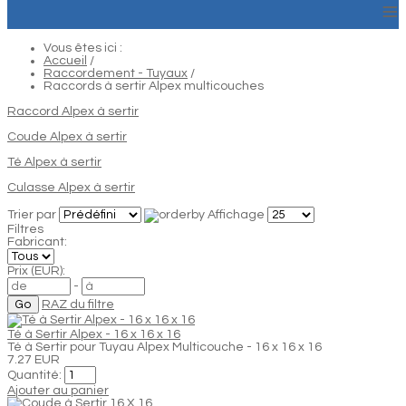
≡
Vous êtes ici :
Accueil
/
Raccordement - Tuyaux
/
Raccords à sertir Alpex multicouches
Raccord Alpex à sertir
Coude Alpex à sertir
Té Alpex à sertir
Culasse Alpex à sertir
Trier par
Affichage
Filtres
Fabricant:
Prix (EUR):
-
RAZ du filtre
Té à Sertir Alpex - 16 x 16 x 16
Té à Sertir pour Tuyau Alpex Multicouche - 16 x 16 x 16
7.27 EUR
Quantité:
Ajouter au panier