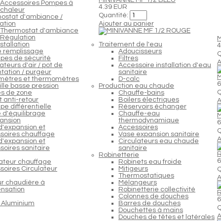
Accessoires Pompes à
4.39 EUR
chaleur
Quantité:
ostat d'ambiance /
ation
Ajouter au panier
Thermostat d'ambiance
Régulation
M
stallation
Traitement de l'eau
4
e remplissage
Adoucisseurs
Q
pes de sécurité
Filtres
A
teurs d'air / pot de
Accessoire installation d'eau
tation / purgeur
sanitaire
M
ètres et thermomètres
D-calc
6
lle basse pression
Production eau chaude
Q
s de zone
Chauffe-bains
 anti-retour
Boilers électriques
A
e différentielle
Réservoirs échanger
 d'équilibrage
Chauffe-eau
M
ansion
thermodynamique
6
d'expansion et
Accessoires
Q
soires chauffage
Vase expansion sanitaire
A
d'expansion et
Circulateurs eau chaude
soires sanitaire
sanitaire
R
Robinetterie
6
lateur chauffage
Robinets eau froide
soires Circulateur
Mitigeurs
Q
Thermostatiques
A
ur chaudière à
Mélangeurs
nsation
Robinetterie collectivité
R
Colonnes de douches
6
 Aluminium
Barres de douches
Q
Douchettes à mains
A
Douches de têtes et latérales