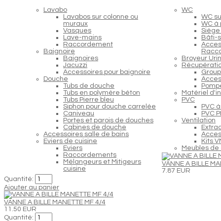
Lavabo
WC
Lavabos sur colonne ou
WC s
muraux
WC à 
Vasques
Siège
Lave-mains
Bâti-
Raccordement
Acces
Baignoire
Racc
Baignoires
Broyeur Urin
Jacuzzi
Récupératio
Accessoires pour baignoire
Group
Douche
Acces
Tubs de douche
Pompe
Tubs en polymère béton
Matériel d'i
Tubs Pierre bleu
PVC
Siphon pour douche carrelée
PVC à 
Caniveau
PVC PP
Portes et parois de douches
Ventilation
Cabines de douche
Extra
Accessoires salle de bains
Access
Eviers de cuisine
Kits 
Eviers
Meubles de 
Raccordements
Mélangeurs et Mitigeurs
VANNE A BILLE MA
cuisine
7.87 EUR
Quantité:
Ajouter au panier
VANNE A BILLE MANETTE MF 4/4
11.50 EUR
Quantité: