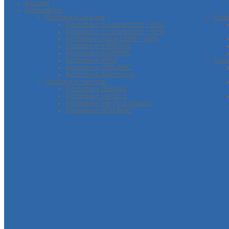
Accueil
Radiateurs
Radiateur intégré
Rad
Radiateur 6 connection - 50%
Radiateur 8 connection - 50%
Radiateur Face LISSE - 50%
Radiateur IMPERIAL
Radiateur RADSON
Radiateur IMAS
Acce
Radiateur STELRAD
Radiateur Electrique
Radiateur vertical
Radiateur DESIGN
Radiateur Vertical
Radiateur Vertical classic
Radiateur STELRAD