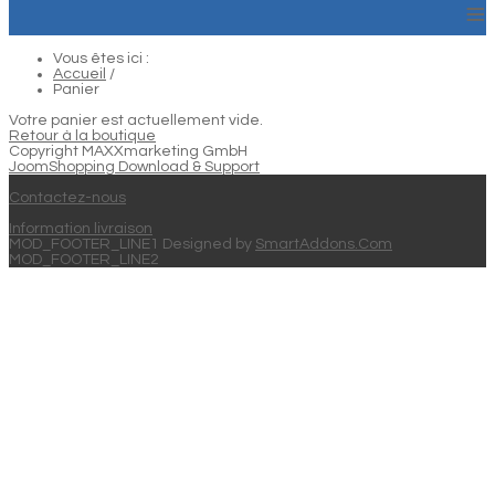
≡
Vous êtes ici :
Accueil
/
Panier
Votre panier est actuellement vide.
Retour à la boutique
Copyright MAXXmarketing GmbH
JoomShopping Download & Support
Contactez-nous
Information livraison
MOD_FOOTER_LINE1 Designed by
SmartAddons.Com
MOD_FOOTER_LINE2