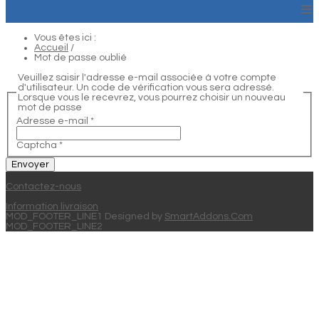
≡
Vous êtes ici :
Accueil
/
Mot de passe oublié
Veuillez saisir l'adresse e-mail associée à votre compte
d'utilisateur. Un code de vérification vous sera adressé.
Lorsque vous le recevrez, vous pourrez choisir un nouveau
mot de passe
Adresse e-mail
*
Captcha
*
Envoyer
Contactez-nous
Information livraison
MOD_FOOTER_LINE1 Designed by
SmartAddons.Com
MOD_FOOTER_LINE2