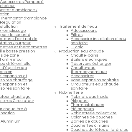
Accessoires Pompes à
chaleur
ostat d'ambiance /
ation
Thermostat d'ambiance
Régulation
stallation
Traitement de l'eau
e remplissage
Adoucisseurs
pes de sécurité
Filtres
teurs d'air / pot de
Accessoire installation d'eau
tation / purgeur
sanitaire
ètres et thermomètres
D-calc
lle basse pression
Production eau chaude
s de zone
Chauffe-bains
 anti-retour
Boilers électriques
e différentielle
Réservoirs échanger
 d'équilibrage
Chauffe-eau
ansion
thermodynamique
d'expansion et
Accessoires
soires chauffage
Vase expansion sanitaire
d'expansion et
Circulateurs eau chaude
soires sanitaire
sanitaire
Robinetterie
lateur chauffage
Robinets eau froide
soires Circulateur
Mitigeurs
Thermostatiques
ur chaudière à
Mélangeurs
nsation
Robinetterie collectivité
Colonnes de douches
 Aluminium
Barres de douches
Douchettes à mains
Douches de têtes et latérales