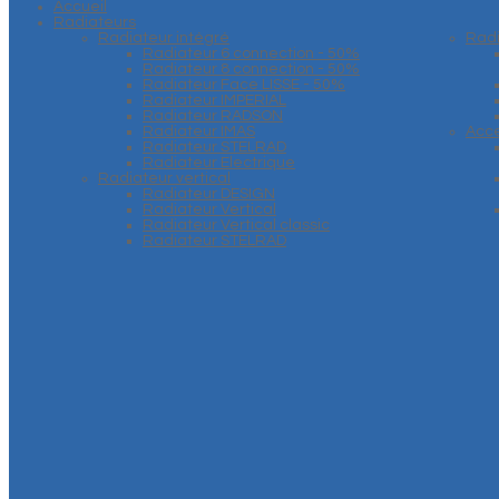
Accueil
Radiateurs
Radiateur intégré
Rad
Radiateur 6 connection - 50%
Radiateur 8 connection - 50%
Radiateur Face LISSE - 50%
Radiateur IMPERIAL
Radiateur RADSON
Radiateur IMAS
Acce
Radiateur STELRAD
Radiateur Electrique
Radiateur vertical
Radiateur DESIGN
Radiateur Vertical
Radiateur Vertical classic
Radiateur STELRAD