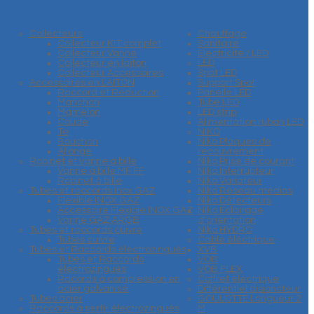
Collecteurs
Chauffage
Collecteur KIT complet
Sanitaire
Collecteur Vanne
Electricité / LED
Collecteur en laiton
LED
Collecteur Accessoires
Spot LED
Accessoires en LAITON
Support Spot
Raccord et Reduction
Panelle LED
Manchon
Tube LED
Mamelon
LED strip
Coude
Alimentation ruban LED
Te
NIKO
Bouchon
Niko Plaques de
Allonge
recouvrement
Robinet et vanne à bille
Niko Prise de courant
Vanne à bille MF FF
Niko Interrupteur
Robinet à bille
Niko Variateur
Tubes et raccords inox GAZ
Niko Réseau médias
Flexible INOX GAZ
Niko Détecteurs
Accessoire Flexible INOX GAZ
Niko Eclairage
Vanne GAZ ARGB
d'orientation
Tubes et raccords cuivre
Niko HYDRO
Tubes cuivre
Cable éléctrique
Tubes et Raccords électrozingués
XVB
Tubes et Raccords
VOB
électrozingués
VOB FLEX
Racords à compression en
Coffret éléctrique
acier galvanisé
Différentiel disjoncteur
Tubes acier
GOULOTTE Longueur 2
Raccords à sertir électrozingués
M