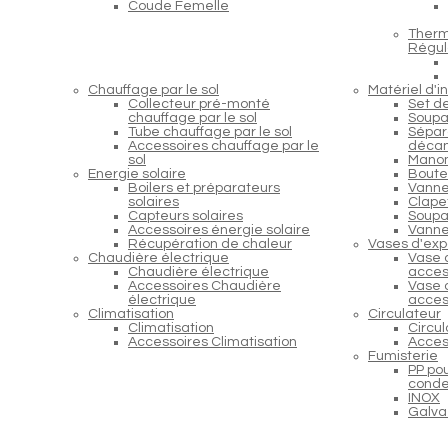
Coude Femelle
Therm
Régul
Chauffage par le sol
Matériel d'in
Collecteur pré-monté
Set d
chauffage par le sol
Soupa
Tube chauffage par le sol
Sépara
Accessoires chauffage par le
décan
sol
Manom
Energie solaire
Boutei
Boilers et préparateurs
Vanne
solaires
Clapet
Capteurs solaires
Soupap
Accessoires énergie solaire
Vanne
Récupération de chaleur
Vases d'exp
Chaudière électrique
Vase 
Chaudière électrique
acces
Accessoires Chaudière
Vase 
électrique
acces
Climatisation
Circulateur
Climatisation
Circu
Accessoires Climatisation
Acces
Fumisterie
PP po
conde
INOX
Galva