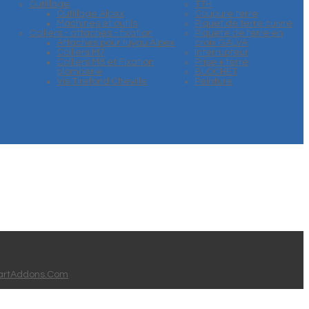
Outillage
TTH
Outillage Alpex
Coupure terre
Machines et outils
Piquet de terre cuivre
Colliers - attaches - fixation
Piquete de terre en
Attaches pour tuyau Alpex
croix GALVA
Colliers M7
Interrupteur
Colliers M8 et Fixation
Prise + terre
plomberie
BLOCHET
Vis Tirefond Cheville
Peinture
rtAddons.Com