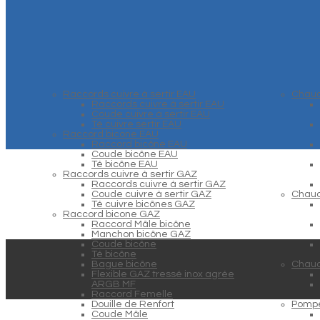
Raccords cuivre à sertir EAU
Chaud
Raccords cuivre à sertir EAU
Coude cuivre à sertir EAU
Té cuivre sertir EAU
Raccord bicone EAU
Raccord bicône EAU
Coude bicône EAU
Té bicône EAU
Raccords cuivre à sertir GAZ
Raccords cuivre à sertir GAZ
Coude cuivre à sertir GAZ
Chaud
Té cuivre bicônes GAZ
Raccord bicone GAZ
Raccord Mâle bicône
Manchon bicône GAZ
Coude bicône
Té bicône
Bague bicône
Chaud
Flexible GAZ tressé inox agrée
ARGB MF
Raccord Femelle
Douille de Renfort
Pompe
Coude Mâle