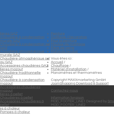
ières GAZ
Peinture
Chaudière à condensation
Outillage / Décoration
murale GAZ
Pour la peinture
Chaudière à condensation sol
Mousse de montage
GAZ
Fibre de verre
Chaudière atmosphérique
Plafonds tendus
murale GAZ
Chaudière atmosphérique sol
Vous êtes ici :
au GAZ
Accueil
/
Accessoires chaudières GAZ
Chauffage
/
ières mazout
Matériel d'installation
/
Chaudière traditionnelle
Manomètres et thermomètres
mazout
Chaudière à condensation
Copyright MAXXmarketing GmbH
mazout
JoomShopping Download & Support
Accessoires chaudières
mazout
Contactez-nous
ières à pellet
Chaudières à pellet
Information livraison
Accessoires Chaudières à
MOD_FOOTER_LINE1 Designed by
Sma
pellet
MOD_FOOTER_LINE2
s à chaleur
Pompes à chaleur