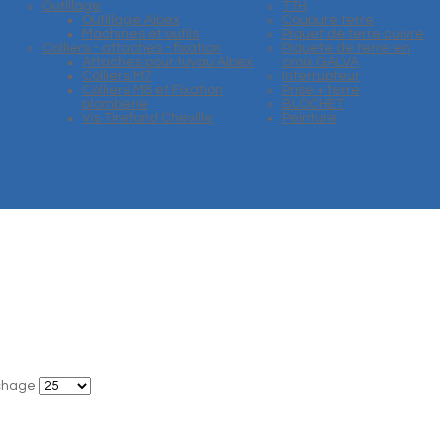
Outillage
TTH
Outillage Alpex
Coupure terre
Machines et outils
Piquet de terre cuivre
Colliers - attaches - fixation
Piquete de terre en
Attaches pour tuyau Alpex
croix GALVA
Colliers M7
Interrupteur
Colliers M8 et Fixation
Prise + terre
plomberie
BLOCHET
Vis Tirefond Cheville
Peinture
ichage