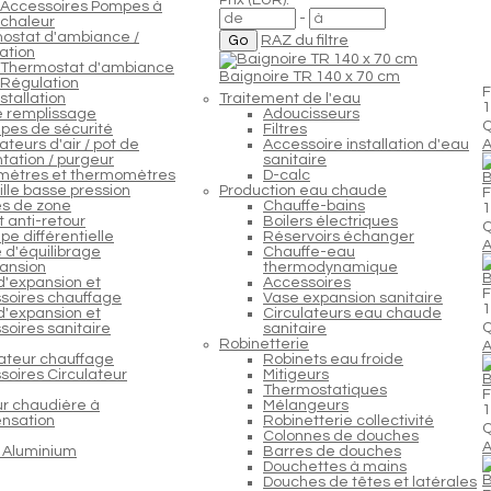
Accessoires Pompes à
-
chaleur
ostat d'ambiance /
RAZ du filtre
ation
Thermostat d'ambiance
Baignoire TR 140 x 70 cm
Régulation
F
stallation
Traitement de l'eau
1
e remplissage
Adoucisseurs
Q
pes de sécurité
Filtres
teurs d'air / pot de
Accessoire installation d'eau
A
tation / purgeur
sanitaire
ètres et thermomètres
D-calc
B
lle basse pression
Production eau chaude
F
s de zone
Chauffe-bains
1
 anti-retour
Boilers électriques
Q
e différentielle
Réservoirs échanger
A
 d'équilibrage
Chauffe-eau
ansion
thermodynamique
B
d'expansion et
Accessoires
F
soires chauffage
Vase expansion sanitaire
1
d'expansion et
Circulateurs eau chaude
Q
soires sanitaire
sanitaire
Robinetterie
A
lateur chauffage
Robinets eau froide
soires Circulateur
Mitigeurs
B
Thermostatiques
F
ur chaudière à
Mélangeurs
1
nsation
Robinetterie collectivité
Q
Colonnes de douches
A
 Aluminium
Barres de douches
Douchettes à mains
B
Douches de têtes et latérales