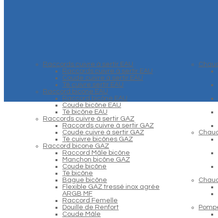
Raccords cuivre à sertir EAU
Chaud
Raccords cuivre à sertir EAU
Coude cuivre à sertir EAU
Té cuivre sertir EAU
Raccord bicone EAU
Raccord bicône EAU
Coude bicône EAU
Té bicône EAU
Raccords cuivre à sertir GAZ
Raccords cuivre à sertir GAZ
Coude cuivre à sertir GAZ
Chaud
Té cuivre bicônes GAZ
Raccord bicone GAZ
Raccord Mâle bicône
Manchon bicône GAZ
Coude bicône
Té bicône
Bague bicône
Chaud
Flexible GAZ tressé inox agrée
ARGB MF
Raccord Femelle
Douille de Renfort
Pompe
Coude Mâle