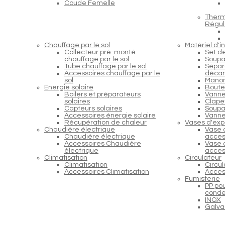
Coude Femelle
Therm
Régul
Chauffage par le sol
Matériel d'in
Collecteur pré-monté
Set d
chauffage par le sol
Soupa
Tube chauffage par le sol
Sépara
Accessoires chauffage par le
décan
sol
Manom
Energie solaire
Boutei
Boilers et préparateurs
Vanne
solaires
Clapet
Capteurs solaires
Soupap
Accessoires énergie solaire
Vanne
Récupération de chaleur
Vases d'exp
Chaudière électrique
Vase 
Chaudière électrique
acces
Accessoires Chaudière
Vase 
électrique
acces
Climatisation
Circulateur
Climatisation
Circu
Accessoires Climatisation
Acces
Fumisterie
PP po
conde
INOX
Galva