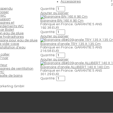
F
Accessoires
2
uspendu
Quantité:
poser
Ajouter au panier
 WC
support
Baignoire BN 160 X 90 Cm
soires et
Fabriqué en France. GARANTIE 5 ANS
ordements WC
192.38 EUR
oir Bidet
Quantité:
n eau de pluie
Ajouter au panier
e hydrophores
soire pour eau de pluie
 vide-cave
Baignoire d'angle TRY 135 X 135 Cm
nstallation d'eau
Fabriqué en France. GARANTIE 5 ANS
216.58 EUR
coller
Quantité:
 noir
Ajouter au panier
cteur
Baignoire d'angle ALLIBERT 140 X 140 Cm
oires de ventilation
Fabriqué en France. GARANTIE 5 ANS
VMC
301.29 EUR
salle de bains
Quantité:
arketing GmbH