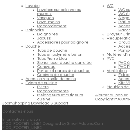
Lavabo
WC
Lavabos sur colonne ou
WC s
muraux
WC à 
Vasques
Siège
Lave-mains
Bâti-
Raccordement
Acces
Baignoire
Racc
Baignoires
Broyeur Urin
Jacuzzi
Récupératio
Accessoires pour baignoire
Group
Douche
Acces
Tubs de douche
Pompe
Tubs en polymère béton
Matériel d'i
Tubs Pierre bleu
PVC
Siphon pour douche carrelée
PVC à 
Caniveau
PVC PP
Portes et parois de douches
Ventilation
Cabines de douche
Extra
Accessoires salle de bains
Access
Eviers de cuisine
Kits 
Eviers
Meubles de 
Raccordements
Mélangeurs et Mitigeurs
Ajouter au panier
cuisine
Copyright MAXXm
JoomShopping Download & Support
Contactez-nous
Information livraison
MOD_FOOTER_LINE1 Designed by
SmartAddons.Com
MOD_FOOTER_LINE2