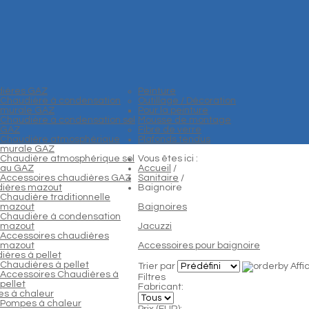
ières GAZ
Peinture
Chaudière à condensation
Outillage / Décoration
murale GAZ
Pour la peinture
Chaudière à condensation sol
Mousse de montage
GAZ
Fibre de verre
Chaudière atmosphérique
Plafonds tendus
murale GAZ
Chaudière atmosphérique sol
Vous êtes ici :
au GAZ
Accueil
/
Accessoires chaudières GAZ
Sanitaire
/
ières mazout
Baignoire
Chaudière traditionnelle
mazout
Baignoires
Chaudière à condensation
mazout
Jacuzzi
Accessoires chaudières
mazout
Accessoires pour baignoire
ières à pellet
Chaudières à pellet
Trier par
Aff
Accessoires Chaudières à
Filtres
pellet
Fabricant:
s à chaleur
Pompes à chaleur
Prix (EUR):