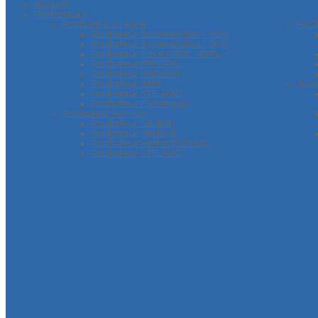
Accueil
Radiateurs
Radiateur intégré
Rad
Radiateur 6 connection - 50%
Radiateur 8 connection - 50%
Radiateur Face LISSE - 50%
Radiateur IMPERIAL
Radiateur RADSON
Radiateur IMAS
Acce
Radiateur STELRAD
Radiateur Electrique
Radiateur vertical
Radiateur DESIGN
Radiateur Vertical
Radiateur Vertical classic
Radiateur STELRAD