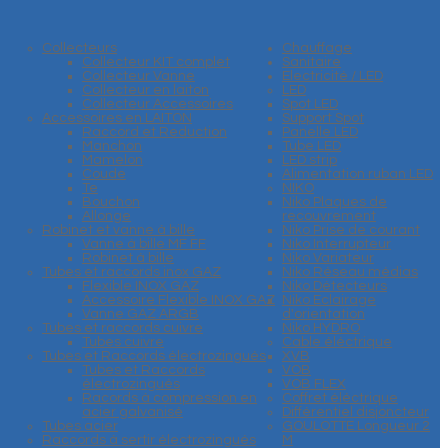
Collecteurs
Chauffage
Collecteur KIT complet
Sanitaire
Collecteur Vanne
Electricité / LED
Collecteur en laiton
LED
Collecteur Accessoires
Spot LED
Accessoires en LAITON
Support Spot
Raccord et Reduction
Panelle LED
Manchon
Tube LED
Mamelon
LED strip
Coude
Alimentation ruban LED
Te
NIKO
Bouchon
Niko Plaques de
Allonge
recouvrement
Robinet et vanne à bille
Niko Prise de courant
Vanne à bille MF FF
Niko Interrupteur
Robinet à bille
Niko Variateur
Tubes et raccords inox GAZ
Niko Réseau médias
Flexible INOX GAZ
Niko Détecteurs
Accessoire Flexible INOX GAZ
Niko Eclairage
Vanne GAZ ARGB
d'orientation
Tubes et raccords cuivre
Niko HYDRO
Tubes cuivre
Cable éléctrique
Tubes et Raccords électrozingués
XVB
Tubes et Raccords
VOB
électrozingués
VOB FLEX
Racords à compression en
Coffret éléctrique
acier galvanisé
Différentiel disjoncteur
Tubes acier
GOULOTTE Longueur 2
Raccords à sertir électrozingués
M