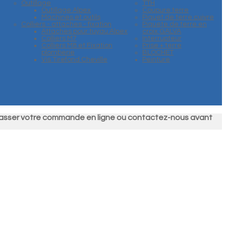
Outillage
TTH
Outillage Alpex
Coupure terre
Machines et outils
Piquet de terre cuivre
Colliers - attaches - fixation
Piquete de terre en
Attaches pour tuyau Alpex
croix GALVA
Colliers M7
Interrupteur
Colliers M8 et Fixation
Prise + terre
plomberie
BLOCHET
Vis Tirefond Cheville
Peinture
ez passer votre commande en ligne ou contactez-nous avant