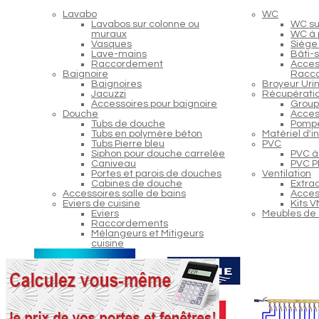
Lavabo
WC
Lavabos sur colonne ou
WC s
muraux
WC à 
Vasques
Siège
Lave-mains
Bâti-
Raccordement
Acces
Baignoire
Racc
Baignoires
Broyeur Urin
Jacuzzi
Récupératio
Accessoires pour baignoire
Group
Douche
Acces
Tubs de douche
Pompe
Tubs en polymère béton
Matériel d'i
Tubs Pierre bleu
PVC
Siphon pour douche carrelée
PVC à 
Caniveau
PVC PP
Portes et parois de douches
Ventilation
Cabines de douche
Extra
Accessoires salle de bains
Access
Eviers de cuisine
Kits 
Eviers
Meubles de 
Raccordements
Mélangeurs et Mitigeurs
cuisine