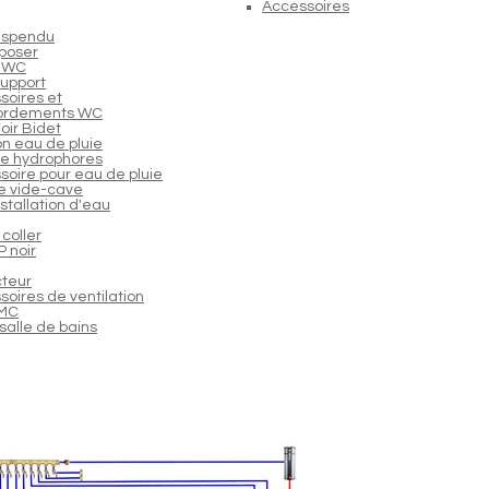
Accessoires
uspendu
poser
 WC
support
soires et
ordements WC
oir Bidet
n eau de pluie
e hydrophores
soire pour eau de pluie
 vide-cave
nstallation d'eau
coller
 noir
cteur
oires de ventilation
VMC
salle de bains