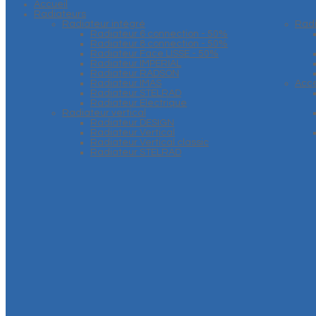
Accueil
Radiateurs
Radiateur intégré
Rad
Radiateur 6 connection - 50%
Radiateur 8 connection - 50%
Radiateur Face LISSE - 50%
Radiateur IMPERIAL
Radiateur RADSON
Radiateur IMAS
Acce
Radiateur STELRAD
Radiateur Electrique
Radiateur vertical
Radiateur DESIGN
Radiateur Vertical
Radiateur Vertical classic
Radiateur STELRAD