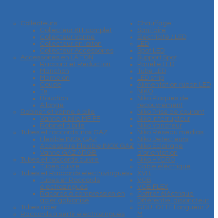
Collecteurs
Chauffage
Collecteur KIT complet
Sanitaire
Collecteur Vanne
Electricité / LED
Collecteur en laiton
LED
Collecteur Accessoires
Spot LED
Accessoires en LAITON
Support Spot
Raccord et Reduction
Panelle LED
Manchon
Tube LED
Mamelon
LED strip
Coude
Alimentation ruban LED
Te
NIKO
Bouchon
Niko Plaques de
Allonge
recouvrement
Robinet et vanne à bille
Niko Prise de courant
Vanne à bille MF FF
Niko Interrupteur
Robinet à bille
Niko Variateur
Tubes et raccords inox GAZ
Niko Réseau médias
Flexible INOX GAZ
Niko Détecteurs
Accessoire Flexible INOX GAZ
Niko Eclairage
Vanne GAZ ARGB
d'orientation
Tubes et raccords cuivre
Niko HYDRO
Tubes cuivre
Cable éléctrique
Tubes et Raccords électrozingués
XVB
Tubes et Raccords
VOB
électrozingués
VOB FLEX
Racords à compression en
Coffret éléctrique
acier galvanisé
Différentiel disjoncteur
Tubes acier
GOULOTTE Longueur 2
Raccords à sertir électrozingués
M