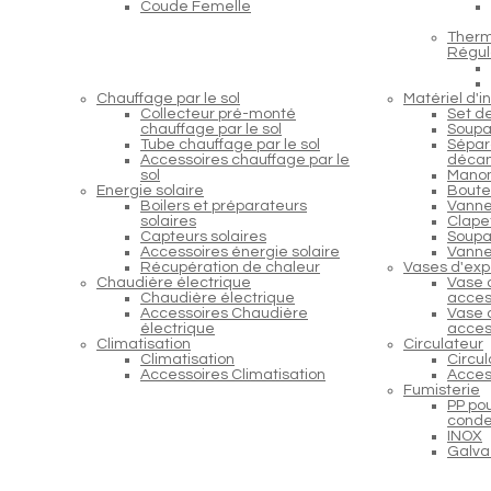
Coude Femelle
Therm
Régul
Chauffage par le sol
Matériel d'in
Collecteur pré-monté
Set d
chauffage par le sol
Soupa
Tube chauffage par le sol
Sépara
Accessoires chauffage par le
décan
sol
Manom
Energie solaire
Boutei
Boilers et préparateurs
Vanne
solaires
Clapet
Capteurs solaires
Soupap
Accessoires énergie solaire
Vanne
Récupération de chaleur
Vases d'exp
Chaudière électrique
Vase 
Chaudière électrique
acces
Accessoires Chaudière
Vase 
électrique
acces
Climatisation
Circulateur
Climatisation
Circu
Accessoires Climatisation
Acces
Fumisterie
PP po
conde
INOX
Galva