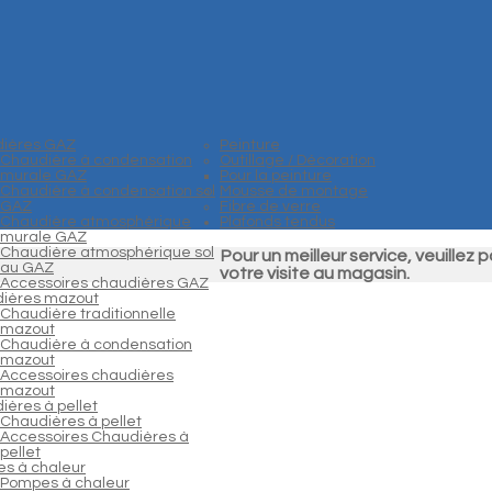
ières GAZ
Peinture
Chaudière à condensation
Outillage / Décoration
murale GAZ
Pour la peinture
Chaudière à condensation sol
Mousse de montage
GAZ
Fibre de verre
Chaudière atmosphérique
Plafonds tendus
murale GAZ
Chaudière atmosphérique sol
Pour un meilleur service, veuill
au GAZ
votre visite au magasin.
Accessoires chaudières GAZ
ières mazout
Chaudière traditionnelle
mazout
Chaudière à condensation
mazout
Accessoires chaudières
mazout
ières à pellet
Chaudières à pellet
Accessoires Chaudières à
pellet
s à chaleur
Pompes à chaleur