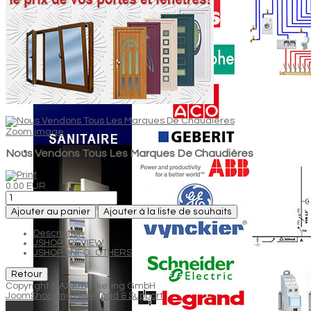
Zoom image
Nous Vendons Tous Les Marques De Chaudières
0.00 EUR
Ajouter au panier
Ajouter à la liste de souhaits
Description
JSHOP_REVIEW
JSHOP_INFO_OTHERS
Copyright MAXXmarketing GmbH
JoomShopping Download & Support