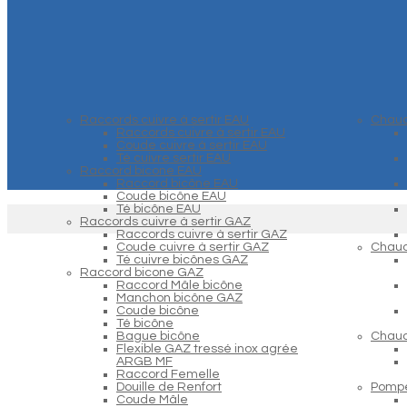
Raccords cuivre à sertir EAU
Chaud
Raccords cuivre à sertir EAU
Coude cuivre à sertir EAU
Té cuivre sertir EAU
Raccord bicone EAU
Raccord bicône EAU
Coude bicône EAU
Té bicône EAU
Raccords cuivre à sertir GAZ
Raccords cuivre à sertir GAZ
Coude cuivre à sertir GAZ
Chaud
Té cuivre bicônes GAZ
Raccord bicone GAZ
Raccord Mâle bicône
Manchon bicône GAZ
Coude bicône
Té bicône
Bague bicône
Chaud
Flexible GAZ tressé inox agrée
ARGB MF
Raccord Femelle
Douille de Renfort
Pompe
Coude Mâle