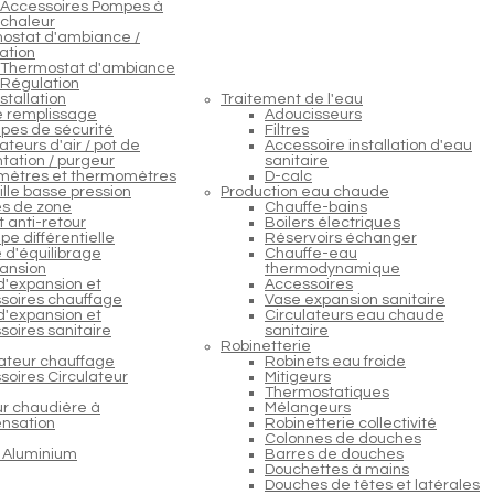
Accessoires Pompes à
chaleur
ostat d'ambiance /
ation
Thermostat d'ambiance
Régulation
stallation
Traitement de l'eau
e remplissage
Adoucisseurs
pes de sécurité
Filtres
teurs d'air / pot de
Accessoire installation d'eau
tation / purgeur
sanitaire
ètres et thermomètres
D-calc
lle basse pression
Production eau chaude
s de zone
Chauffe-bains
 anti-retour
Boilers électriques
e différentielle
Réservoirs échanger
 d'équilibrage
Chauffe-eau
ansion
thermodynamique
d'expansion et
Accessoires
soires chauffage
Vase expansion sanitaire
d'expansion et
Circulateurs eau chaude
soires sanitaire
sanitaire
Robinetterie
lateur chauffage
Robinets eau froide
soires Circulateur
Mitigeurs
Thermostatiques
ur chaudière à
Mélangeurs
nsation
Robinetterie collectivité
Colonnes de douches
 Aluminium
Barres de douches
Douchettes à mains
Douches de têtes et latérales