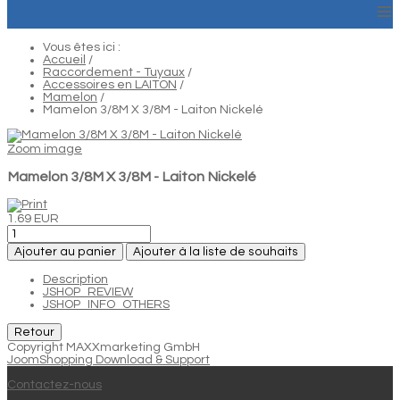
≡
Vous êtes ici :
Accueil
/
Raccordement - Tuyaux
/
Accessoires en LAITON
/
Mamelon
/
Mamelon 3/8M X 3/8M - Laiton Nickelé
Zoom image
Mamelon 3/8M X 3/8M - Laiton Nickelé
1.69 EUR
Ajouter au panier
Ajouter à la liste de souhaits
Description
JSHOP_REVIEW
JSHOP_INFO_OTHERS
Copyright MAXXmarketing GmbH
JoomShopping Download & Support
Contactez-nous