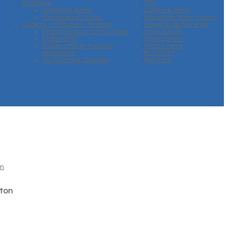
Outillage
TTH
Outillage Alpex
Coupure terre
Machines et outils
Piquet de terre cuivre
Colliers - attaches - fixation
Piquete de terre en
Attaches pour tuyau Alpex
croix GALVA
Colliers M7
Interrupteur
Colliers M8 et Fixation
Prise + terre
plomberie
BLOCHET
Vis Tirefond Cheville
Peinture
iton