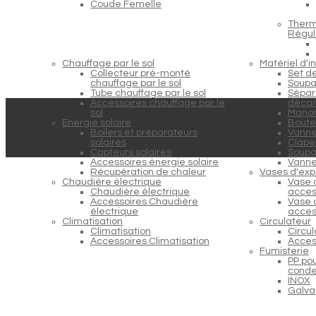
Coude Femelle
Therm
Régul
Chauffage par le sol
Matériel d'in
Collecteur pré-monté
Set d
chauffage par le sol
Soupa
Tube chauffage par le sol
Sépara
Accessoires chauffage par le
décan
sol
Manom
Energie solaire
Boutei
Boilers et préparateurs
Vanne
solaires
Clapet
Capteurs solaires
Soupap
Accessoires énergie solaire
Vanne
Récupération de chaleur
Vases d'exp
Chaudière électrique
Vase 
Chaudière électrique
acces
Accessoires Chaudière
Vase 
électrique
acces
Climatisation
Circulateur
Climatisation
Circu
Accessoires Climatisation
Acces
Fumisterie
PP po
conde
INOX
Galva