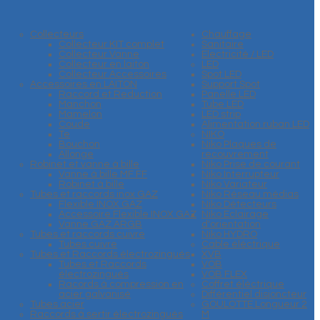
Collecteurs
Chauffage
Collecteur KIT complet
Sanitaire
Collecteur Vanne
Electricité / LED
Collecteur en laiton
LED
Collecteur Accessoires
Spot LED
Accessoires en LAITON
Support Spot
Raccord et Reduction
Panelle LED
Manchon
Tube LED
Mamelon
LED strip
Coude
Alimentation ruban LED
Te
NIKO
Bouchon
Niko Plaques de
Allonge
recouvrement
Robinet et vanne à bille
Niko Prise de courant
Vanne à bille MF FF
Niko Interrupteur
Robinet à bille
Niko Variateur
Tubes et raccords inox GAZ
Niko Réseau médias
Flexible INOX GAZ
Niko Détecteurs
Accessoire Flexible INOX GAZ
Niko Eclairage
Vanne GAZ ARGB
d'orientation
Tubes et raccords cuivre
Niko HYDRO
Tubes cuivre
Cable éléctrique
Tubes et Raccords électrozingués
XVB
Tubes et Raccords
VOB
électrozingués
VOB FLEX
Racords à compression en
Coffret éléctrique
acier galvanisé
Différentiel disjoncteur
Tubes acier
GOULOTTE Longueur 2
Raccords à sertir électrozingués
M