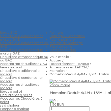
ières GAZ
Peinture
Chaudière à condensation
Outillage / Décoration
murale GAZ
Pour la peinture
Chaudière à condensation sol
Mousse de montage
GAZ
Fibre de verre
Chaudière atmosphérique
Plafonds tendus
murale GAZ
Chaudière atmosphérique sol
Vous êtes ici :
au GAZ
Accueil
/
Accessoires chaudières GAZ
Raccordement - Tuyaux
/
ières mazout
Accessoires en LAITON
/
Chaudière traditionnelle
Mamelon
/
mazout
Mamelon Reduit 4/4M x 1/2M - Laiton
Chaudière à condensation
mazout
Accessoires chaudières
Zoom image
mazout
ières à pellet
Mamelon Reduit 4/4M x 1/2M - La
Chaudières à pellet
Accessoires Chaudières à
pellet
3.56 EUR
s à chaleur
Pompes à chaleur