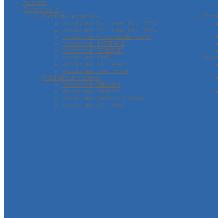
Accueil
Radiateurs
Radiateur intégré
Rad
Radiateur 6 connection - 50%
Radiateur 8 connection - 50%
Radiateur Face LISSE - 50%
Radiateur IMPERIAL
Radiateur RADSON
Radiateur IMAS
Acce
Radiateur STELRAD
Radiateur Electrique
Radiateur vertical
Radiateur DESIGN
Radiateur Vertical
Radiateur Vertical classic
Radiateur STELRAD