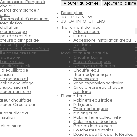
Accessoires Pompes à
Ajouter au panier
Ajouter à la list
chaleur
ostat d'ambiance /
Description
ation
JSHOP_REVIEW
Thermostat d'ambiance
JSHOP_INFO_OTHERS
Régulation
stallation
Traitement de l'eau
e remplissage
Adoucisseurs
pes de sécurité
Filtres
C
teurs d'air / pot de
Accessoire installation d'eau
J
tation / purgeur
sanitaire
ètres et thermomètres
D-calc
C
lle basse pression
Production eau chaude
s de zone
Chauffe-bains
I
 anti-retour
Boilers électriques
M
e différentielle
Réservoirs échanger
 d'équilibrage
Chauffe-eau
ansion
thermodynamique
d'expansion et
Accessoires
soires chauffage
Vase expansion sanitaire
d'expansion et
Circulateurs eau chaude
soires sanitaire
sanitaire
Robinetterie
lateur chauffage
Robinets eau froide
soires Circulateur
Mitigeurs
Thermostatiques
ur chaudière à
Mélangeurs
nsation
Robinetterie collectivité
Colonnes de douches
 Aluminium
Barres de douches
Douchettes à mains
Douches de têtes et latérales