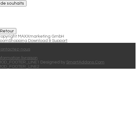
e de souhaits
opyright MAXXmarketing GmbH
oomShopping Download & Support
ontactez-nous
nformation livraison
OD_FOOTER_LINE1 Designed by
SmartAddons.Com
MOD_FOOTER_LINE2