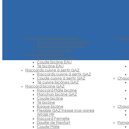
Raccords cuivre à sertir EAU
Chaud
Raccords cuivre à sertir EAU
Coude cuivre à sertir EAU
Té cuivre sertir EAU
Raccord bicone EAU
Raccord bicône EAU
Coude bicône EAU
Té bicône EAU
Raccords cuivre à sertir GAZ
Raccords cuivre à sertir GAZ
Coude cuivre à sertir GAZ
Chaud
Té cuivre bicônes GAZ
Raccord bicone GAZ
Raccord Mâle bicône
Manchon bicône GAZ
Coude bicône
Té bicône
Bague bicône
Chaud
Flexible GAZ tressé inox agrée
ARGB MF
Raccord Femelle
Douille de Renfort
Pompe
Coude Mâle