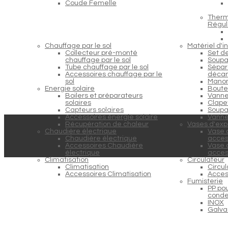
Coude Femelle
Therm
Régul
Chauffage par le sol
Matériel d'in
Collecteur pré-monté
Set d
chauffage par le sol
Soupa
Tube chauffage par le sol
Sépara
Accessoires chauffage par le
décan
sol
Manom
Energie solaire
Boutei
Boilers et préparateurs
Vanne
solaires
Clapet
Capteurs solaires
Soupap
Accessoires énergie solaire
Vanne
Récupération de chaleur
Vases d'exp
Chaudière électrique
Vase 
Chaudière électrique
acces
Accessoires Chaudière
Vase 
électrique
acces
Climatisation
Circulateur
Climatisation
Circu
Accessoires Climatisation
Acces
Fumisterie
PP po
conde
INOX
Galva