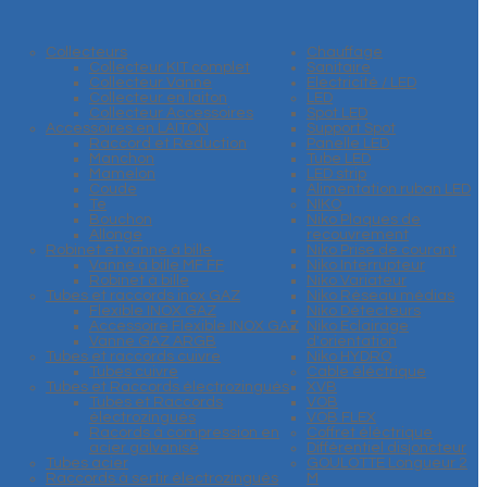
Collecteurs
Chauffage
Collecteur KIT complet
Sanitaire
Collecteur Vanne
Electricité / LED
Collecteur en laiton
LED
Collecteur Accessoires
Spot LED
Accessoires en LAITON
Support Spot
Raccord et Reduction
Panelle LED
Manchon
Tube LED
Mamelon
LED strip
Coude
Alimentation ruban LED
Te
NIKO
Bouchon
Niko Plaques de
Allonge
recouvrement
Robinet et vanne à bille
Niko Prise de courant
Vanne à bille MF FF
Niko Interrupteur
Robinet à bille
Niko Variateur
Tubes et raccords inox GAZ
Niko Réseau médias
Flexible INOX GAZ
Niko Détecteurs
Accessoire Flexible INOX GAZ
Niko Eclairage
Vanne GAZ ARGB
d'orientation
Tubes et raccords cuivre
Niko HYDRO
Tubes cuivre
Cable éléctrique
Tubes et Raccords électrozingués
XVB
Tubes et Raccords
VOB
électrozingués
VOB FLEX
Racords à compression en
Coffret éléctrique
acier galvanisé
Différentiel disjoncteur
Tubes acier
GOULOTTE Longueur 2
Raccords à sertir électrozingués
M