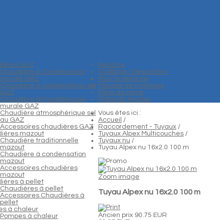
ières GAZ
Peinture
Chaudière à condensation
Outillage / Décoration
murale GAZ
Pour la peinture
Chaudière à condensation sol
Mousse de montage
GAZ
Fibre de verre
Chaudière atmosphérique
Plafonds tendus
murale GAZ
Chaudière atmosphérique sol
Vous êtes ici :
au GAZ
Accueil
/
Accessoires chaudières GAZ
Raccordement - Tuyaux
/
ières mazout
Tuyaux Alpex Multicouches
/
Chaudière traditionnelle
Tuyaux nu
/
mazout
Tuyau Alpex nu 16x2.0 100 m
Chaudière à condensation
mazout
Accessoires chaudières
mazout
Zoom image
ières à pellet
Chaudières à pellet
Tuyau Alpex nu 16x2.0 100 m
Accessoires Chaudières à
pellet
s à chaleur
Ancien prix
90.75 EUR
Pompes à chaleur