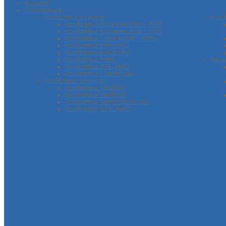
Accueil
Radiateurs
Radiateur intégré
Rad
Radiateur 6 connection - 50%
Radiateur 8 connection - 50%
Radiateur Face LISSE - 50%
Radiateur IMPERIAL
Radiateur RADSON
Radiateur IMAS
Acce
Radiateur STELRAD
Radiateur Electrique
Radiateur vertical
Radiateur DESIGN
Radiateur Vertical
Radiateur Vertical classic
Radiateur STELRAD