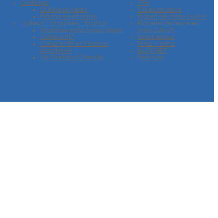
Outillage
TTH
Outillage Alpex
Coupure terre
Machines et outils
Piquet de terre cuivre
Colliers - attaches - fixation
Piquete de terre en
Attaches pour tuyau Alpex
croix GALVA
Colliers M7
Interrupteur
Colliers M8 et Fixation
Prise + terre
plomberie
BLOCHET
Vis Tirefond Cheville
Peinture