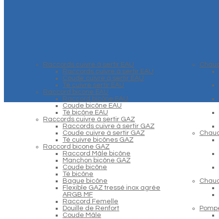
Raccords cuivre à sertir EAU
Chaud
Raccords cuivre à sertir EAU
Coude cuivre à sertir EAU
Té cuivre sertir EAU
Raccord bicone EAU
Raccord bicône EAU
Coude bicône EAU
Té bicône EAU
Raccords cuivre à sertir GAZ
Raccords cuivre à sertir GAZ
Coude cuivre à sertir GAZ
Chaud
Té cuivre bicônes GAZ
Raccord bicone GAZ
Raccord Mâle bicône
Manchon bicône GAZ
Coude bicône
Té bicône
Bague bicône
Chaud
Flexible GAZ tressé inox agrée
ARGB MF
Raccord Femelle
Douille de Renfort
Pompe
Coude Mâle