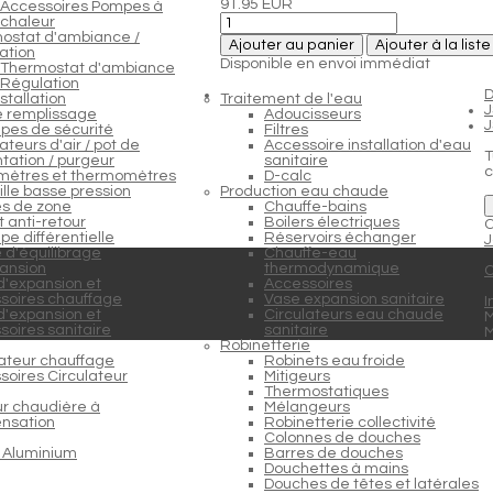
91.95 EUR
Accessoires Pompes à
chaleur
ostat d'ambiance /
Ajouter au panier
Ajouter à la list
ation
Disponible en envoi immédiat
Thermostat d'ambiance
Régulation
D
stallation
Traitement de l'eau
e remplissage
Adoucisseurs
pes de sécurité
Filtres
teurs d'air / pot de
Accessoire installation d'eau
T
tation / purgeur
sanitaire
c
ètres et thermomètres
D-calc
lle basse pression
Production eau chaude
s de zone
Chauffe-bains
 anti-retour
Boilers électriques
C
e différentielle
Réservoirs échanger
J
 d'équilibrage
Chauffe-eau
ansion
thermodynamique
C
d'expansion et
Accessoires
soires chauffage
Vase expansion sanitaire
I
d'expansion et
Circulateurs eau chaude
M
soires sanitaire
sanitaire
Robinetterie
lateur chauffage
Robinets eau froide
soires Circulateur
Mitigeurs
Thermostatiques
ur chaudière à
Mélangeurs
nsation
Robinetterie collectivité
Colonnes de douches
 Aluminium
Barres de douches
Douchettes à mains
Douches de têtes et latérales