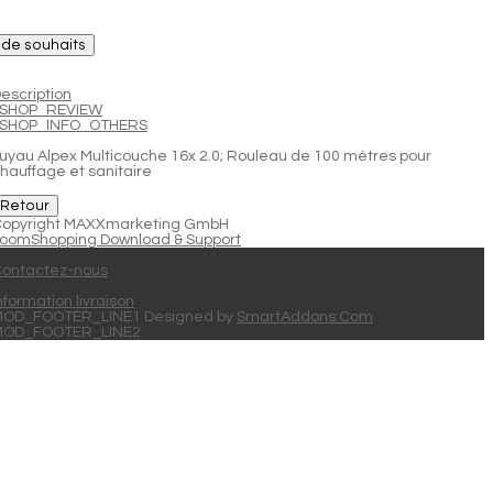
e de souhaits
escription
JSHOP_REVIEW
JSHOP_INFO_OTHERS
uyau Alpex Multicouche 16x 2.0; Rouleau de 100 mètres pour
hauffage et sanitaire
opyright MAXXmarketing GmbH
oomShopping Download & Support
ontactez-nous
nformation livraison
OD_FOOTER_LINE1 Designed by
SmartAddons.Com
MOD_FOOTER_LINE2