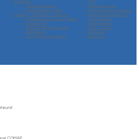
Outillage
TTH
Outillage Alpex
Coupure terre
Machines et outils
Piquet de terre cuivre
Colliers - attaches - fixation
Piquete de terre en
Attaches pour tuyau Alpex
croix GALVA
Colliers M7
Interrupteur
Colliers M8 et Fixation
Prise + terre
plomberie
BLOCHET
Vis Tirefond Cheville
Peinture
ateurs!
tique COMAP