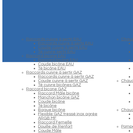
Raccords cuivre à sertir EAU
Chaud
Raccords cuivre à sertir EAU
Coude cuivre à sertir EAU
Té cuivre sertir EAU
Raccord bicone EAU
Raccord bicône EAU
Coude bicône EAU
Té bicône EAU
Raccords cuivre à sertir GAZ
Raccords cuivre à sertir GAZ
Coude cuivre à sertir GAZ
Chaud
Té cuivre bicônes GAZ
Raccord bicone GAZ
Raccord Mâle bicône
Manchon bicône GAZ
Coude bicône
Té bicône
Bague bicône
Chaud
Flexible GAZ tressé inox agrée
ARGB MF
Raccord Femelle
Douille de Renfort
Pompe
Coude Mâle