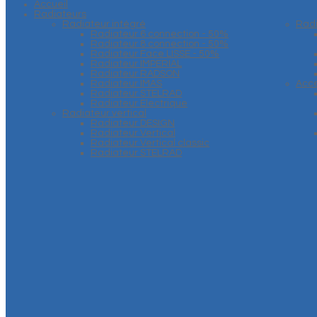
Accueil
Radiateurs
Radiateur intégré
Rad
Radiateur 6 connection - 50%
Radiateur 8 connection - 50%
Radiateur Face LISSE - 50%
Radiateur IMPERIAL
Radiateur RADSON
Radiateur IMAS
Acce
Radiateur STELRAD
Radiateur Electrique
Radiateur vertical
Radiateur DESIGN
Radiateur Vertical
Radiateur Vertical classic
Radiateur STELRAD