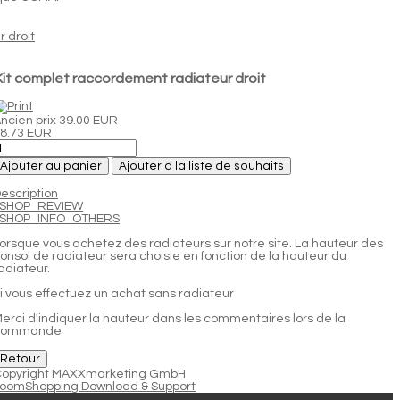
it complet raccordement radiateur droit
ncien prix
39.00 EUR
8.73 EUR
Ajouter au panier
Ajouter à la liste de souhaits
escription
JSHOP_REVIEW
JSHOP_INFO_OTHERS
orsque vous achetez des radiateurs sur notre site. La hauteur des
onsol de radiateur sera choisie en fonction de la hauteur du
adiateur.
i vous effectuez un achat sans radiateur
erci d'indiquer la hauteur dans les commentaires lors de la
commande
opyright MAXXmarketing GmbH
oomShopping Download & Support