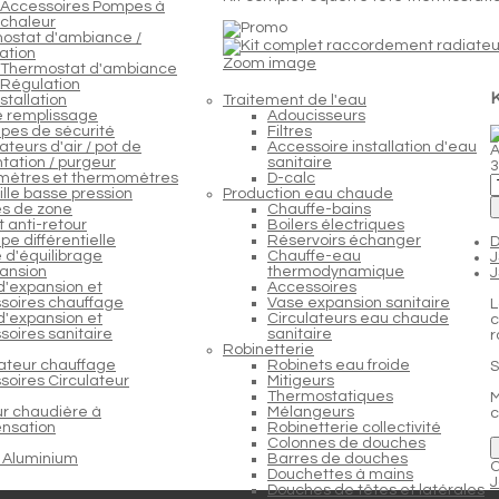
Accessoires Pompes à
chaleur
ostat d'ambiance /
ation
Zoom image
Thermostat d'ambiance
Régulation
K
stallation
Traitement de l'eau
e remplissage
Adoucisseurs
pes de sécurité
Filtres
teurs d'air / pot de
Accessoire installation d'eau
A
tation / purgeur
sanitaire
3
ètres et thermomètres
D-calc
lle basse pression
Production eau chaude
s de zone
Chauffe-bains
 anti-retour
Boilers électriques
e différentielle
Réservoirs échanger
D
 d'équilibrage
Chauffe-eau
ansion
thermodynamique
d'expansion et
Accessoires
soires chauffage
Vase expansion sanitaire
L
d'expansion et
Circulateurs eau chaude
c
soires sanitaire
sanitaire
r
Robinetterie
lateur chauffage
Robinets eau froide
S
soires Circulateur
Mitigeurs
Thermostatiques
M
ur chaudière à
Mélangeurs
nsation
Robinetterie collectivité
Colonnes de douches
 Aluminium
Barres de douches
C
Douchettes à mains
J
Douches de têtes et latérales