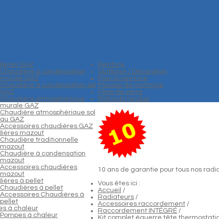
ières GAZ
Peinture
Chaudière à condensation
Outillage / Décoration
murale GAZ
Pour la peinture
Chaudière à condensation sol
Mousse de montage
GAZ
Fibre de verre
Chaudière atmosphérique
Plafonds tendus
murale GAZ
Chaudière atmosphérique sol
au GAZ
Accessoires chaudières GAZ
ières mazout
Chaudière traditionnelle
mazout
Chaudière à condensation
mazout
Accessoires chaudières
10 ans de garantie pour tous nos radi
mazout
ières à pellet
Vous êtes ici :
Chaudières à pellet
Accueil
/
Accessoires Chaudières à
Radiateurs
/
pellet
Accessoires raccordement
/
s à chaleur
Raccordement INTÉGRÉ
/
Pompes à chaleur
Kit complet équerre tête thermosta