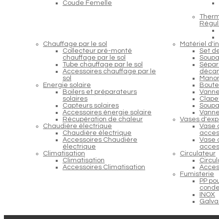
Coude Femelle
Therm
Régul
Chauffage par le sol
Matériel d'in
Collecteur pré-monté
Set d
chauffage par le sol
Soupa
Tube chauffage par le sol
Sépara
Accessoires chauffage par le
décan
sol
Manom
Energie solaire
Boutei
Boilers et préparateurs
Vanne
solaires
Clapet
Capteurs solaires
Soupap
Accessoires énergie solaire
Vanne
Récupération de chaleur
Vases d'exp
Chaudière électrique
Vase 
Chaudière électrique
acces
Accessoires Chaudière
Vase 
électrique
acces
Climatisation
Circulateur
Climatisation
Circu
Accessoires Climatisation
Acces
Fumisterie
PP po
conde
INOX
Galva