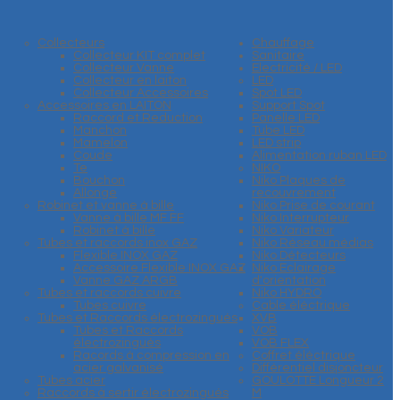
Collecteurs
Chauffage
Collecteur KIT complet
Sanitaire
Collecteur Vanne
Electricité / LED
Collecteur en laiton
LED
Collecteur Accessoires
Spot LED
Accessoires en LAITON
Support Spot
Raccord et Reduction
Panelle LED
Manchon
Tube LED
Mamelon
LED strip
Coude
Alimentation ruban LED
Te
NIKO
Bouchon
Niko Plaques de
Allonge
recouvrement
Robinet et vanne à bille
Niko Prise de courant
Vanne à bille MF FF
Niko Interrupteur
Robinet à bille
Niko Variateur
Tubes et raccords inox GAZ
Niko Réseau médias
Flexible INOX GAZ
Niko Détecteurs
Accessoire Flexible INOX GAZ
Niko Eclairage
Vanne GAZ ARGB
d'orientation
Tubes et raccords cuivre
Niko HYDRO
Tubes cuivre
Cable éléctrique
Tubes et Raccords électrozingués
XVB
Tubes et Raccords
VOB
électrozingués
VOB FLEX
Racords à compression en
Coffret éléctrique
acier galvanisé
Différentiel disjoncteur
Tubes acier
GOULOTTE Longueur 2
Raccords à sertir électrozingués
M