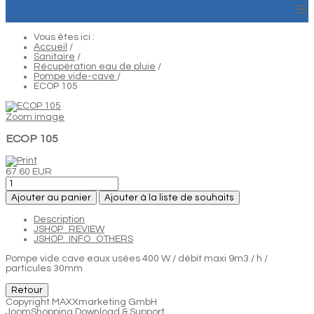
≡
Vous êtes ici :
Accueil
/
Sanitaire
/
Récupération eau de pluie
/
Pompe vide-cave
/
ECOP 105
Zoom image
ECOP 105
67.60 EUR
Ajouter au panier
Ajouter à la liste de souhaits
Description
JSHOP_REVIEW
JSHOP_INFO_OTHERS
Pompe vide cave eaux usées 400 W / débit maxi 9m3 / h /
particules 30mm
Copyright MAXXmarketing GmbH
JoomShopping Download & Support