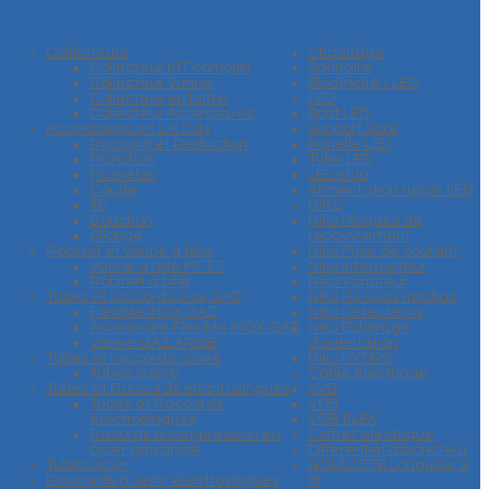
Collecteurs
Chauffage
Collecteur KIT complet
Sanitaire
Collecteur Vanne
Electricité / LED
Collecteur en laiton
LED
Collecteur Accessoires
Spot LED
Accessoires en LAITON
Support Spot
Raccord et Reduction
Panelle LED
Manchon
Tube LED
Mamelon
LED strip
Coude
Alimentation ruban LED
Te
NIKO
Bouchon
Niko Plaques de
Allonge
recouvrement
Robinet et vanne à bille
Niko Prise de courant
Vanne à bille MF FF
Niko Interrupteur
Robinet à bille
Niko Variateur
Tubes et raccords inox GAZ
Niko Réseau médias
Flexible INOX GAZ
Niko Détecteurs
Accessoire Flexible INOX GAZ
Niko Eclairage
Vanne GAZ ARGB
d'orientation
Tubes et raccords cuivre
Niko HYDRO
Tubes cuivre
Cable éléctrique
Tubes et Raccords électrozingués
XVB
Tubes et Raccords
VOB
électrozingués
VOB FLEX
Racords à compression en
Coffret éléctrique
acier galvanisé
Différentiel disjoncteur
Tubes acier
GOULOTTE Longueur 2
Raccords à sertir électrozingués
M