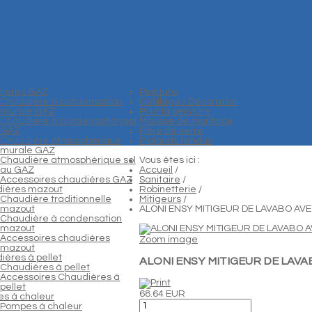
ières GAZ
Peinture
Chaudière à condensation
Outillage / Décoration
murale GAZ
Pour la peinture
Chaudière à condensation sol
Mousse de montage
GAZ
Fibre de verre
Chaudière atmosphérique
Plafonds tendus
murale GAZ
Chaudière atmosphérique sol
Vous êtes ici :
au GAZ
Accueil
/
Accessoires chaudières GAZ
Sanitaire
/
ières mazout
Robinetterie
/
Chaudière traditionnelle
Mitigeurs
/
mazout
ALONI ENSY MITIGEUR DE LAVABO AV
Chaudière à condensation
mazout
Accessoires chaudières
Zoom image
mazout
ières à pellet
ALONI ENSY MITIGEUR DE LAVA
Chaudières à pellet
Accessoires Chaudières à
pellet
68.64 EUR
s à chaleur
Pompes à chaleur