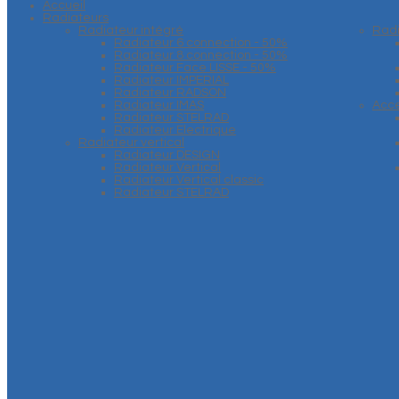
Accueil
Radiateurs
Radiateur intégré
Rad
Radiateur 6 connection - 50%
Radiateur 8 connection - 50%
Radiateur Face LISSE - 50%
Radiateur IMPERIAL
Radiateur RADSON
Radiateur IMAS
Acce
Radiateur STELRAD
Radiateur Electrique
Radiateur vertical
Radiateur DESIGN
Radiateur Vertical
Radiateur Vertical classic
Radiateur STELRAD