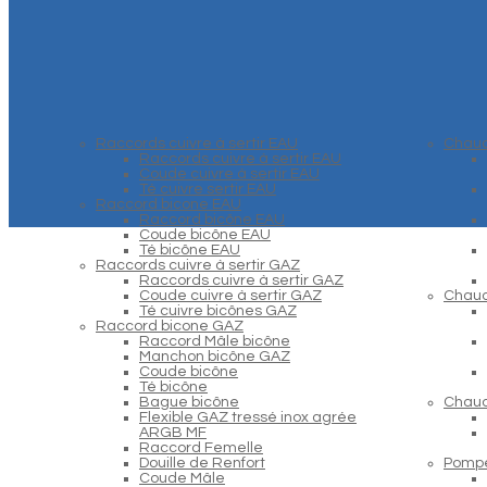
Raccords cuivre à sertir EAU
Chaud
Raccords cuivre à sertir EAU
Coude cuivre à sertir EAU
Té cuivre sertir EAU
Raccord bicone EAU
Raccord bicône EAU
Coude bicône EAU
Té bicône EAU
Raccords cuivre à sertir GAZ
Raccords cuivre à sertir GAZ
Coude cuivre à sertir GAZ
Chaud
Té cuivre bicônes GAZ
Raccord bicone GAZ
Raccord Mâle bicône
Manchon bicône GAZ
Coude bicône
Té bicône
Bague bicône
Chaud
Flexible GAZ tressé inox agrée
ARGB MF
Raccord Femelle
Douille de Renfort
Pompe
Coude Mâle