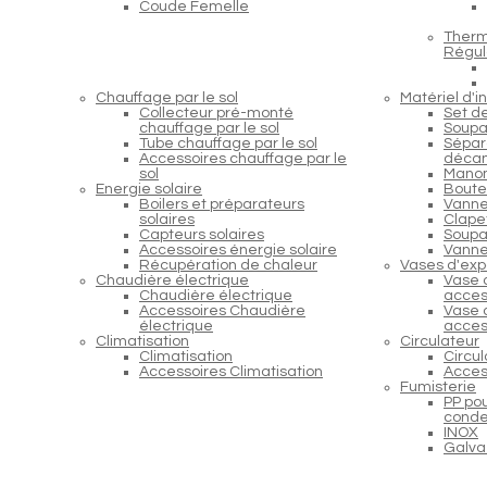
Coude Femelle
Therm
Régul
Chauffage par le sol
Matériel d'in
Collecteur pré-monté
Set d
chauffage par le sol
Soupa
Tube chauffage par le sol
Sépara
Accessoires chauffage par le
décan
sol
Manom
Energie solaire
Boutei
Boilers et préparateurs
Vanne
solaires
Clapet
Capteurs solaires
Soupap
Accessoires énergie solaire
Vanne
Récupération de chaleur
Vases d'exp
Chaudière électrique
Vase 
Chaudière électrique
acces
Accessoires Chaudière
Vase 
électrique
acces
Climatisation
Circulateur
Climatisation
Circu
Accessoires Climatisation
Acces
Fumisterie
PP po
conde
INOX
Galva