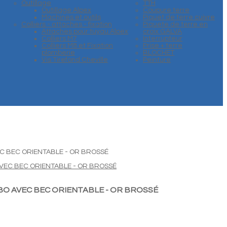
Outillage
TTH
Outillage Alpex
Coupure terre
Machines et outils
Piquet de terre cuivre
Colliers - attaches - fixation
Piquete de terre en
Attaches pour tuyau Alpex
croix GALVA
Colliers M7
Interrupteur
Colliers M8 et Fixation
Prise + terre
plomberie
BLOCHET
Vis Tirefond Cheville
Peinture
EC BEC ORIENTABLE - OR BROSSÉ
BO AVEC BEC ORIENTABLE - OR BROSSÉ