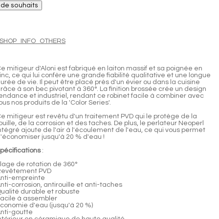
e de souhaits
JSHOP_INFO_OTHERS
e mitigeur d'Aloni est fabriqué en laiton massif et sa poignée en
inc, ce qui lui confère une grande fiabilité qualitative et une longue
urée de vie. Il peut être placé près d'un évier ou dans la cuisine
râce à son bec pivotant à 360°. La finition brossée crée un design
endance et industriel, rendant ce robinet facile à combiner avec
ous nos produits de la 'Color Series'.
e mitigeur est revêtu d'un traitement PVD qui le protège de la
ouille, de la corrosion et des taches. De plus, le perlateur Neoperl
ntégré ajoute de l'air à l'écoulement de l'eau, ce qui vous permet
'économiser jusqu'à 20 % d'eau !
pécifications
:
lage de rotation de 360°
Revêtement PVD
nti-empreinte
nti-corrosion, antirouille et anti-taches
ualité durable et robuste
acile à assembler
conomie d'eau (jusqu'à 20 %)
nti-goutte