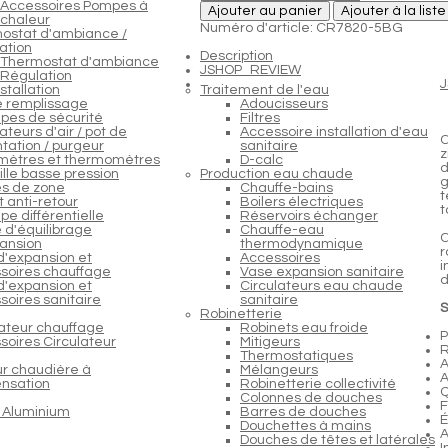
Accessoires Pompes à
Ajouter au panier
Ajouter à la list
chaleur
Numéro d'article: CR7820-5BG
ostat d'ambiance /
ation
Description
Thermostat d'ambiance
JSHOP_REVIEW
Régulation
stallation
Traitement de l'eau
e remplissage
Adoucisseurs
pes de sécurité
Filtres
teurs d'air / pot de
Accessoire installation d'eau
C
tation / purgeur
sanitaire
z
ètres et thermomètres
D-calc
d
lle basse pression
Production eau chaude
g
s de zone
Chauffe-bains
t
 anti-retour
Boilers électriques
t
e différentielle
Réservoirs échanger
 d'équilibrage
Chauffe-eau
C
ansion
thermodynamique
r
d'expansion et
Accessoires
i
soires chauffage
Vase expansion sanitaire
d
d'expansion et
Circulateurs eau chaude
soires sanitaire
sanitaire
S
Robinetterie
lateur chauffage
Robinets eau froide
P
soires Circulateur
Mitigeurs
Thermostatiques
A
ur chaudière à
Mélangeurs
A
nsation
Robinetterie collectivité
Q
Colonnes de douches
F
 Aluminium
Barres de douches
É
Douchettes à mains
A
Douches de têtes et latérales