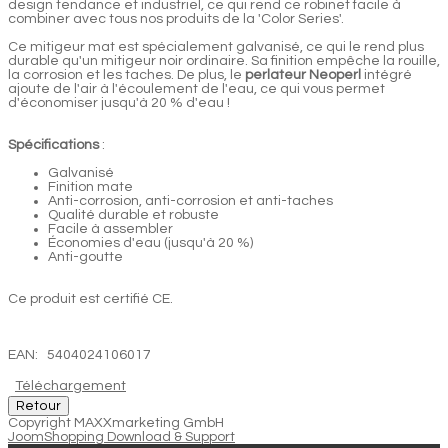
design tendance et industriel, ce qui rend ce robinet facile à
combiner avec tous nos produits de la 'Color Series'.
Ce mitigeur mat est spécialement galvanisé, ce qui le rend plus
durable qu'un mitigeur noir ordinaire. Sa finition empêche la rouille,
la corrosion et les taches. De plus, le
perlateur Neoperl
intégré
ajoute de l'air à l'écoulement de l'eau, ce qui vous permet
d'économiser jusqu'à 20 % d'eau !
Spécifications
:
Galvanisé
Finition mate
Anti-corrosion, anti-corrosion et anti-taches
Qualité durable et robuste
Facile à assembler
Économies d'eau (jusqu'à 20 %)
Anti-goutte
Ce produit est certifié CE.
EAN: 5404024106017
Téléchargement
Copyright MAXXmarketing GmbH
JoomShopping Download & Support