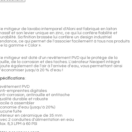
e mitigeur de lavabo intemporel d'Aloni est fabriqué en laiton
assif et son levier unique en zinc, ce qui lui confère fiabilité et
urabilité. Sa finition brossée lui confère un design industriel
endance, ce qui permet de l'associer facilement à tous nos produits
e la gamme « Color ».
e mitigeur est doté d'un revêtement PVD qui le protège de la
ouille, de la corrosion et des taches. L'aérateur Neoperl intégré
joute également de l'air à l'arrivée d'eau, vous permettant ainsi
'économiser jusqu'à 20 % d'eau !
pécifications
:
evêtement PVD
nti-empreintes digitales
nti-corrosion, antirouille et antitache
ualité durable et robuste
acile à assembler
conomie d'eau (jusqu'à 20%)
ucune fuite
ntérieur en céramique de 35 mm
vec 2 conduites d'alimentation en eau
ax. 8,3 LPM à 60 PSI