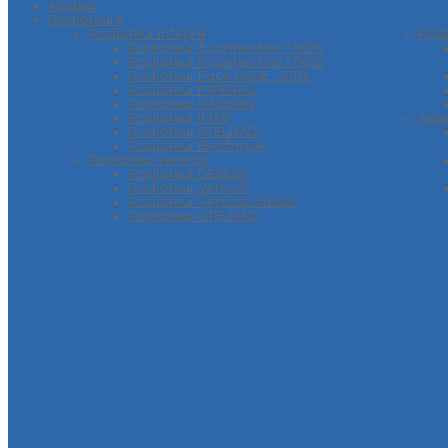
Accueil
Radiateurs
Radiateur intégré
Rad
Radiateur 6 connection - 50%
Radiateur 8 connection - 50%
Radiateur Face LISSE - 50%
Radiateur IMPERIAL
Radiateur RADSON
Radiateur IMAS
Acce
Radiateur STELRAD
Radiateur Electrique
Radiateur vertical
Radiateur DESIGN
Radiateur Vertical
Radiateur Vertical classic
Radiateur STELRAD