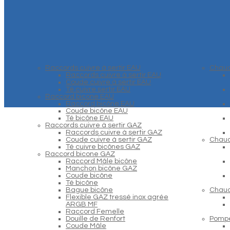
Raccords cuivre à sertir EAU
Chaud
Raccords cuivre à sertir EAU
Coude cuivre à sertir EAU
Té cuivre sertir EAU
Raccord bicone EAU
Raccord bicône EAU
Coude bicône EAU
Té bicône EAU
Raccords cuivre à sertir GAZ
Raccords cuivre à sertir GAZ
Coude cuivre à sertir GAZ
Chaud
Té cuivre bicônes GAZ
Raccord bicone GAZ
Raccord Mâle bicône
Manchon bicône GAZ
Coude bicône
Té bicône
Bague bicône
Chaud
Flexible GAZ tressé inox agrée
ARGB MF
Raccord Femelle
Douille de Renfort
Pompe
Coude Mâle