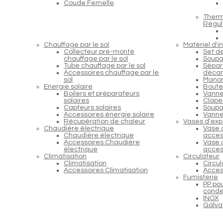
Coude Femelle
Therm
Régul
Chauffage par le sol
Matériel d'in
Collecteur pré-monté
Set d
chauffage par le sol
Soupa
Tube chauffage par le sol
Sépara
Accessoires chauffage par le
décan
sol
Manom
Energie solaire
Boutei
Boilers et préparateurs
Vanne
solaires
Clapet
Capteurs solaires
Soupap
Accessoires énergie solaire
Vanne
Récupération de chaleur
Vases d'exp
Chaudière électrique
Vase 
Chaudière électrique
acces
Accessoires Chaudière
Vase 
électrique
acces
Climatisation
Circulateur
Climatisation
Circu
Accessoires Climatisation
Acces
Fumisterie
PP po
conde
INOX
Galva