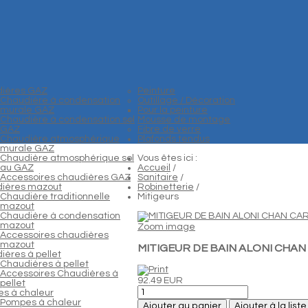
ières GAZ
Peinture
Chaudière à condensation
Outillage / Décoration
murale GAZ
Pour la peinture
Chaudière à condensation sol
Mousse de montage
GAZ
Fibre de verre
Chaudière atmosphérique
Plafonds tendus
murale GAZ
Chaudière atmosphérique sol
Vous êtes ici :
au GAZ
Accueil
/
Accessoires chaudières GAZ
Sanitaire
/
ières mazout
Robinetterie
/
Chaudière traditionnelle
Mitigeurs
mazout
Chaudière à condensation
mazout
Zoom image
Accessoires chaudières
mazout
MITIGEUR DE BAIN ALONI CHAN
ières à pellet
Chaudières à pellet
Accessoires Chaudières à
92.49 EUR
pellet
s à chaleur
Pompes à chaleur
Ajouter au panier
Ajouter à la list