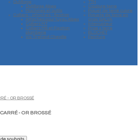
Outillage
TTH
Outillage Alpex
Coupure terre
Machines et outils
Piquet de terre cuivre
Colliers - attaches - fixation
Piquete de terre en
Attaches pour tuyau Alpex
croix GALVA
Colliers M7
Interrupteur
Colliers M8 et Fixation
Prise + terre
plomberie
BLOCHET
Vis Tirefond Cheville
Peinture
 CARRÉ - OR BROSSÉ
e de souhaits