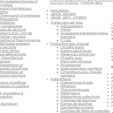
Accessoires Pompes à
Numéro d'article : CR6028-6BG
chaleur
ostat d'ambiance /
Description
ation
JSHOP_REVIEW
Thermostat d'ambiance
JSHOP_INFO_OTHERS
Régulation
stallation
Traitement de l'eau
C
e remplissage
Adoucisseurs
m
pes de sécurité
Filtres
d
teurs d'air / pot de
Accessoire installation d'eau
t
tation / purgeur
sanitaire
d
ètres et thermomètres
D-calc
lle basse pression
Production eau chaude
s de zone
Chauffe-bains
C
 anti-retour
Boilers électriques
r
e différentielle
Réservoirs échanger
a
 d'équilibrage
Chauffe-eau
d
ansion
thermodynamique
d'expansion et
Accessoires
S
soires chauffage
Vase expansion sanitaire
d'expansion et
Circulateurs eau chaude
r
soires sanitaire
sanitaire
A
Robinetterie
A
lateur chauffage
Robinets eau froide
Q
soires Circulateur
Mitigeurs
F
Thermostatiques
É
ur chaudière à
Mélangeurs
A
nsation
Robinetterie collectivité
I
Colonnes de douches
A
 Aluminium
Barres de douches
M
Douchettes à mains
Douches de têtes et latérales