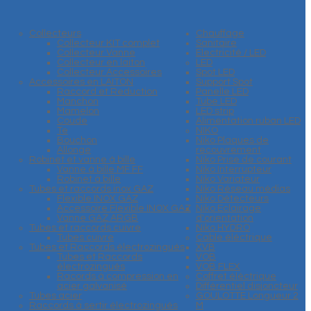
Collecteurs
Chauffage
Collecteur KIT complet
Sanitaire
Collecteur Vanne
Electricité / LED
Collecteur en laiton
LED
Collecteur Accessoires
Spot LED
Accessoires en LAITON
Support Spot
Raccord et Reduction
Panelle LED
Manchon
Tube LED
Mamelon
LED strip
Coude
Alimentation ruban LED
Te
NIKO
Bouchon
Niko Plaques de
Allonge
recouvrement
Robinet et vanne à bille
Niko Prise de courant
Vanne à bille MF FF
Niko Interrupteur
Robinet à bille
Niko Variateur
Tubes et raccords inox GAZ
Niko Réseau médias
Flexible INOX GAZ
Niko Détecteurs
Accessoire Flexible INOX GAZ
Niko Eclairage
Vanne GAZ ARGB
d'orientation
Tubes et raccords cuivre
Niko HYDRO
Tubes cuivre
Cable éléctrique
Tubes et Raccords électrozingués
XVB
Tubes et Raccords
VOB
électrozingués
VOB FLEX
Racords à compression en
Coffret éléctrique
acier galvanisé
Différentiel disjoncteur
Tubes acier
GOULOTTE Longueur 2
Raccords à sertir électrozingués
M