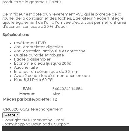
produits de la gamme « Color ».
Ce mitigeur est doté d'un revêtement PVD qui le protège de la
rouille, de la corrosion et des taches. L'aérateur Neoperl intégré
ajoute également de l'air à l'arrivée d'eau, vous permettant ainsi
d'économiser jusqu'à 20 % d'eau !
Spécifications
:
revêtement PVD
Anti-empreintes digitales
Anti-corrosion, antirouille et antitache
Qualité durable et robuste
Facile à assembler
Économie d'eau (jusqu'à 20%)
Aucune fuite
Intérieur en céramique de 35 mm
Avec 2 conduites d'alimentation en eau
Max. 8,3 LPM à 60 PSI
EAN:
5404024114654
Marque:
Aloni
Pièces par boîte/palette :
12
CR6028-6GG
Téléchargement
Copyright MAXXmarketing GmbH
JoomShopping Download & Support