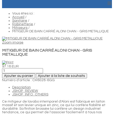
≡
Vous êtes ici :
Accueil
/
Sanitaire
/
Robinetterie
/
Mitigeurs
/
MITIGEUR DE BAIN CARRÉ ALONI CHAN - GRIS METALLIQUE
Zoom image
MITIGEUR DE BAIN CARRÉ ALONI CHAN - GRIS
METALLIQUE
97.18 EUR
Ajouter au panier
Ajouter à la liste de souhaits
Numéro d'article : CR6028-6GG
Description
JSHOP_REVIEW
JSHOP_INFO_OTHERS
Ce mitigeur de lavabo intemporel d'Aloni est fabriqué en laiton
massif et son levier unique en zinc, ce qui lui confère fiabilité et
durabilité. Sa finition brossée lui confère un design industriel
tendance, ce qui permet de l'associer facilement à tous nos