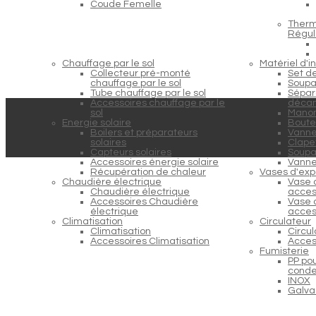
Coude Femelle
Therm
Régul
Chauffage par le sol
Matériel d'in
Collecteur pré-monté
Set d
chauffage par le sol
Soupa
Tube chauffage par le sol
Sépara
Accessoires chauffage par le
décan
sol
Manom
Energie solaire
Boutei
Boilers et préparateurs
Vanne
solaires
Clapet
Capteurs solaires
Soupap
Accessoires énergie solaire
Vanne
Récupération de chaleur
Vases d'exp
Chaudière électrique
Vase 
Chaudière électrique
acces
Accessoires Chaudière
Vase 
électrique
acces
Climatisation
Circulateur
Climatisation
Circu
Accessoires Climatisation
Acces
Fumisterie
PP po
conde
INOX
Galva