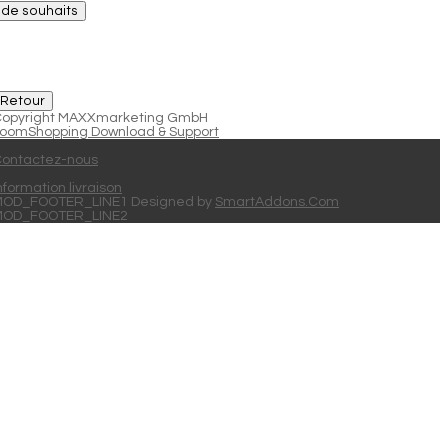
e de souhaits
opyright MAXXmarketing GmbH
oomShopping Download & Support
ontactez-nous
nformation livraison
OD_FOOTER_LINE1 Designed by
SmartAddons.Com
MOD_FOOTER_LINE2