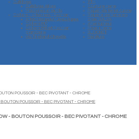
Outillage
TTH
Outillage Alpex
Coupure terre
Machines et outils
Piquet de terre cuivre
Colliers - attaches - fixation
Piquete de terre en
Attaches pour tuyau Alpex
croix GALVA
Colliers M7
Interrupteur
Colliers M8 et Fixation
Prise + terre
plomberie
BLOCHET
Vis Tirefond Cheville
Peinture
BOUTON POUSSOIR - BEC PIVOTANT - CHROME
LOW - BOUTON POUSSOIR - BEC PIVOTANT - CHROME