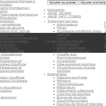
Accessoires Pompes à
Ajouter au panier
Ajouter à la list
chaleur
ostat d'ambiance /
Description
ation
JSHOP_REVIEW
Thermostat d'ambiance
JSHOP_INFO_OTHERS
Régulation
stallation
Traitement de l'eau
e remplissage
Adoucisseurs
pes de sécurité
Filtres
C
teurs d'air / pot de
Accessoire installation d'eau
J
tation / purgeur
sanitaire
ètres et thermomètres
D-calc
C
lle basse pression
Production eau chaude
s de zone
Chauffe-bains
I
 anti-retour
Boilers électriques
M
e différentielle
Réservoirs échanger
 d'équilibrage
Chauffe-eau
ansion
thermodynamique
d'expansion et
Accessoires
soires chauffage
Vase expansion sanitaire
d'expansion et
Circulateurs eau chaude
soires sanitaire
sanitaire
Robinetterie
lateur chauffage
Robinets eau froide
soires Circulateur
Mitigeurs
Thermostatiques
ur chaudière à
Mélangeurs
nsation
Robinetterie collectivité
Colonnes de douches
 Aluminium
Barres de douches
Douchettes à mains
Douches de têtes et latérales