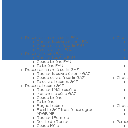
Raccords cuivre à sertir EAU
Chaud
Raccords cuivre à sertir EAU
Coude cuivre à sertir EAU
Té cuivre sertir EAU
Raccord bicone EAU
Raccord bicône EAU
Coude bicône EAU
Té bicône EAU
Raccords cuivre à sertir GAZ
Raccords cuivre à sertir GAZ
Coude cuivre à sertir GAZ
Chaud
Té cuivre bicônes GAZ
Raccord bicone GAZ
Raccord Mâle bicône
Manchon bicône GAZ
Coude bicône
Té bicône
Bague bicône
Chaud
Flexible GAZ tressé inox agrée
ARGB MF
Raccord Femelle
Douille de Renfort
Pompe
Coude Mâle