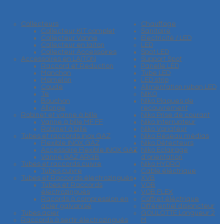
Collecteurs
Chauffage
Collecteur KIT complet
Sanitaire
Collecteur Vanne
Electricité / LED
Collecteur en laiton
LED
Collecteur Accessoires
Spot LED
Accessoires en LAITON
Support Spot
Raccord et Reduction
Panelle LED
Manchon
Tube LED
Mamelon
LED strip
Coude
Alimentation ruban LED
Te
NIKO
Bouchon
Niko Plaques de
Allonge
recouvrement
Robinet et vanne à bille
Niko Prise de courant
Vanne à bille MF FF
Niko Interrupteur
Robinet à bille
Niko Variateur
Tubes et raccords inox GAZ
Niko Réseau médias
Flexible INOX GAZ
Niko Détecteurs
Accessoire Flexible INOX GAZ
Niko Eclairage
Vanne GAZ ARGB
d'orientation
Tubes et raccords cuivre
Niko HYDRO
Tubes cuivre
Cable éléctrique
Tubes et Raccords électrozingués
XVB
Tubes et Raccords
VOB
électrozingués
VOB FLEX
Racords à compression en
Coffret éléctrique
acier galvanisé
Différentiel disjoncteur
Tubes acier
GOULOTTE Longueur 2
Raccords à sertir électrozingués
M