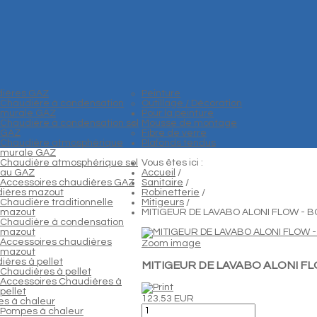
ières GAZ
Peinture
Chaudière à condensation
Outillage / Décoration
murale GAZ
Pour la peinture
Chaudière à condensation sol
Mousse de montage
GAZ
Fibre de verre
Chaudière atmosphérique
Plafonds tendus
murale GAZ
Chaudière atmosphérique sol
Vous êtes ici :
au GAZ
Accueil
/
Accessoires chaudières GAZ
Sanitaire
/
ières mazout
Robinetterie
/
Chaudière traditionnelle
Mitigeurs
/
mazout
MITIGEUR DE LAVABO ALONI FLOW - 
Chaudière à condensation
mazout
Accessoires chaudières
Zoom image
mazout
ières à pellet
MITIGEUR DE LAVABO ALONI F
Chaudières à pellet
Accessoires Chaudières à
pellet
123.53 EUR
s à chaleur
Pompes à chaleur