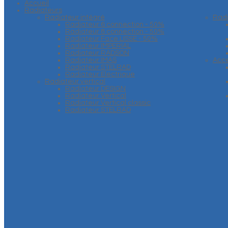
Accueil
Radiateurs
Radiateur intégré
Rad
Radiateur 6 connection - 50%
Radiateur 8 connection - 50%
Radiateur Face LISSE - 50%
Radiateur IMPERIAL
Radiateur RADSON
Radiateur IMAS
Acce
Radiateur STELRAD
Radiateur Electrique
Radiateur vertical
Radiateur DESIGN
Radiateur Vertical
Radiateur Vertical classic
Radiateur STELRAD